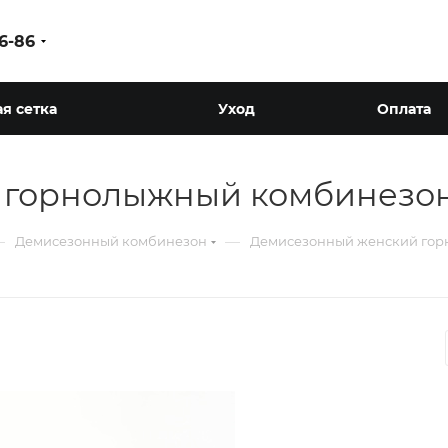
86-86
я сетка
Уход
Оплата
 горнолыжный комбинезон
—
—
Демисезонный комбинезон
Демисезонный женский гор