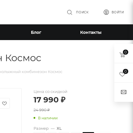
ПОИСК
ВОЙТИ
Блог
Контакты
0
 Космос
нолыжный комбинезон Космос
0
Цена со скидкой
17 990
₽
24 990
₽
В наличии
Размер
—
XL