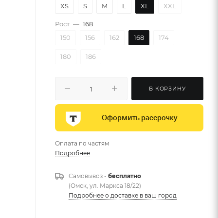
XS
S
M
L
XL
XXL
Рост
—
168
150
156
162
168
174
180
186
В КОРЗИНУ
Оформить рассрочку
Оплата по частям
Подробнее
Самовывоз -
бесплатно
(Омск, ул. Маркса 18/22)
Подробнее о доставке в ваш город