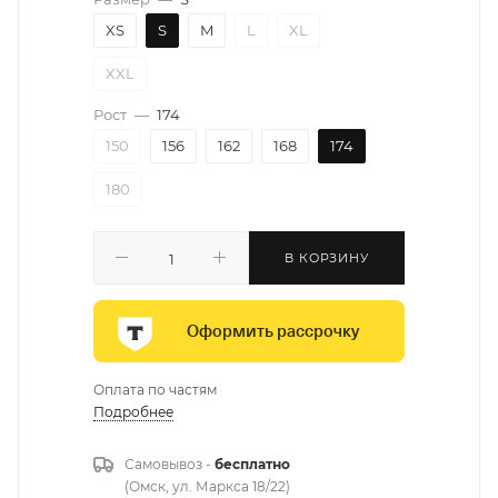
XS
S
M
L
XL
XXL
Рост
—
174
150
156
162
168
174
180
В КОРЗИНУ
Оформить рассрочку
Оплата по частям
Подробнее
Самовывоз -
бесплатно
(Омск, ул. Маркса 18/22)