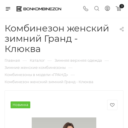
0
Комбинезон женский
зимний Гранд -
Клюква
—
—
—
Главная
Каталог
Зимняя верхняя одежда
—
Зимние женские комбинезоны
—
Комбинезоны в модели «ГРАНД»
Комбинезон женский зимний Гранд - Клюква
Новинка