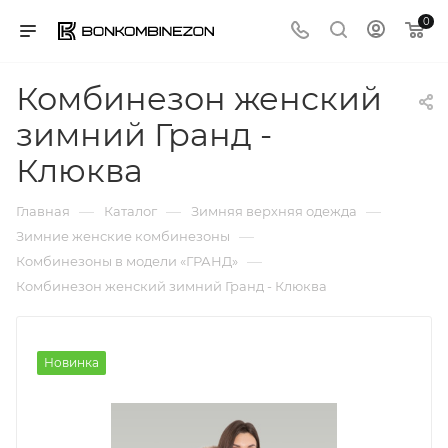
0
Комбинезон женский
зимний Гранд -
Клюква
—
—
—
Главная
Каталог
Зимняя верхняя одежда
—
Зимние женские комбинезоны
—
Комбинезоны в модели «ГРАНД»
Комбинезон женский зимний Гранд - Клюква
Новинка