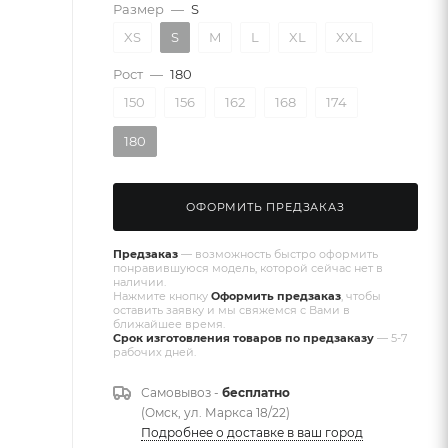
Размер
—
S
XS
S
M
L
XL
XXL
Рост
—
180
150
156
162
168
174
180
ОФОРМИТЬ ПРЕДЗАКАЗ
Предзаказ
— возможность быстро оформить
понравившуюся модель, которой сейчас нет в
наличии.
Нажмите кнопку
Оформить предзаказ
, чтобы
оставить заявку и мы свяжемся с Вами в
ближайшее время.
Срок изготовления товаров по предзаказу
— 5-7
рабочих дней.
Самовывоз -
бесплатно
(Омск, ул. Маркса 18/22)
Подробнее о доставке в ваш город