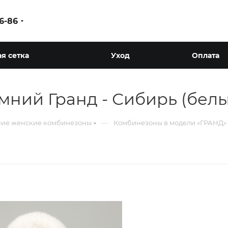
86-86
я сетка
Уход
Оплата
ний Гранд - Сибирь (белы
—
ие женские комбинезоны
Комбинезоны в модели «ГРАНД»