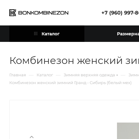
+7 (960) 997-
Каталог
Размерна
Комбинезон женский зим
—
—
—
Главная
Каталог
Зимняя верхняя одежда
Зимн
Комбинезон женский зимний Гранд - Сибирь (белый мех)