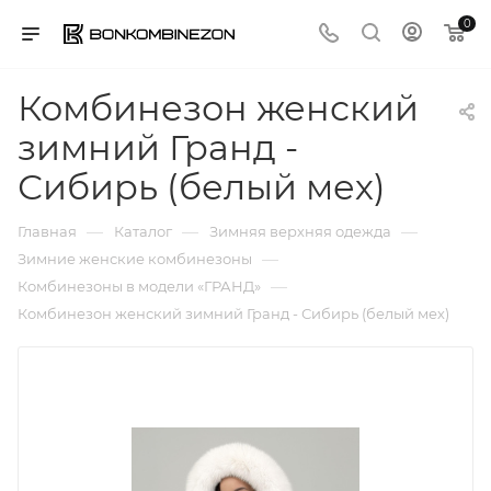
0
Комбинезон женский
зимний Гранд -
Сибирь (белый мех)
—
—
—
Главная
Каталог
Зимняя верхняя одежда
—
Зимние женские комбинезоны
—
Комбинезоны в модели «ГРАНД»
Комбинезон женский зимний Гранд - Сибирь (белый мех)