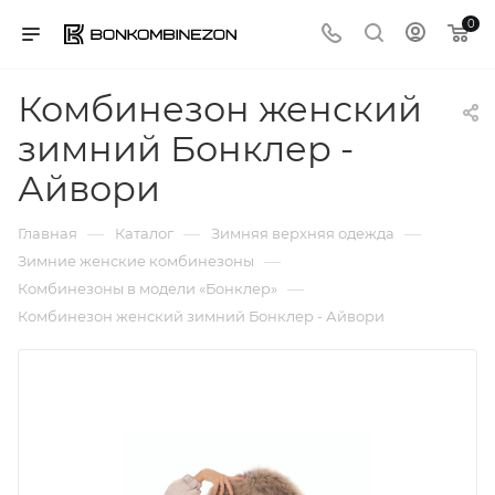
0
Комбинезон женский
зимний Бонклер -
Айвори
—
—
—
Главная
Каталог
Зимняя верхняя одежда
—
Зимние женские комбинезоны
—
Комбинезоны в модели «Бонклер»
Комбинезон женский зимний Бонклер - Айвори