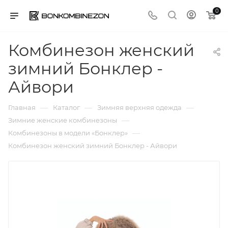
0
Комбинезон женский
зимний Бонклер -
Айвори
—
—
—
Главная
Каталог
Зимняя верхняя одежда
—
Зимние женские комбинезоны
—
Комбинезоны в модели «Бонклер»
Комбинезон женский зимний Бонклер - Айвори