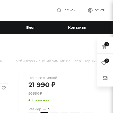
ПОИСК
ВОЙТИ
Блог
Контакты
0
—
р»
Комбинезон женский зимний Бонклер - Чёрный
0
Цена со скидкой
21 990
₽
26 990
₽
В наличии
Размер
—
S