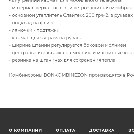
- внутренний карман для мобильного телефона
- материал верха - влаго- и ветрозащитная мембрана
- основной утеплитель Слайтекс 200 гр/м2, в рукавах
- подклад на флисе
- лямочки - подтяжки
- карман для ski-pass на рукаве
- ширина штанин регулируется боковой молнией
- центральная застёжка на молнию и магнитные кно
- резинка на штанинах для сохранения тепла
Комбинезоны BONKOMBINEZON производятся в Росс
О КОМПАНИИ
ОПЛАТА
ДОСТАВКА
В