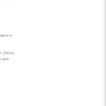
адка и
с 200гр,
м для