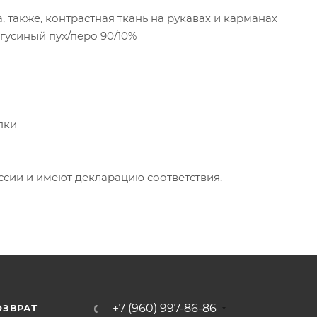
, также, контрастная ткань на рукавах и карманах
 гусиный пух/перо 90/10%
пки
ии и имеют декларацию соответствия.
+7 (960) 997-86-86
ОЗВРАТ