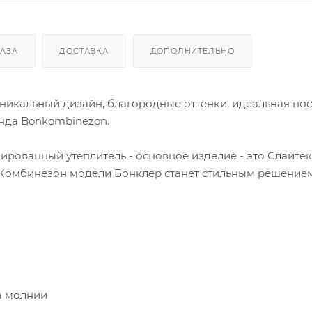
КАЗА
ДОСТАВКА
ДОПОЛНИТЕЛЬНО
икальный дизайн, благородные оттенки, идеальная пос
енда Bonkombinezon.
ованный утеплитель - основное изделие - это Слайтек
%. Комбинезон модели Бонклер станет стильным решение
а молнии