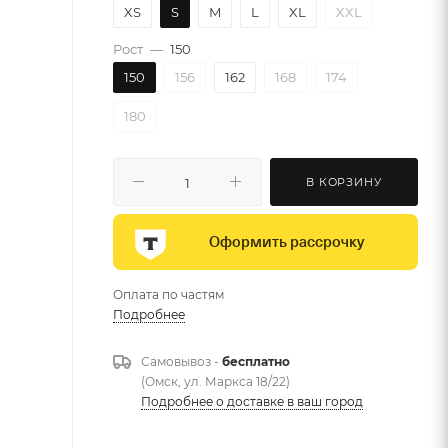
XS
S
M
L
XL
XXL
Рост
—
150
150
156
162
168
174
180
В КОРЗИНУ
Оформить рассрочку
Оплата по частям
Подробнее
Самовывоз -
бесплатно
(Омск, ул. Маркса 18/22)
Подробнее о доставке в ваш город