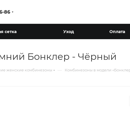
86-86
я сетка
Уход
Оплата
мний Бонклер - Чёрный
—
ие женские комбинезоны
Комбинезоны в модели «Бонкле