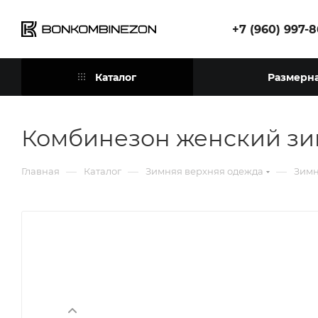
+7 (960) 997-
Каталог
Размерна
Комбинезон женский зи
—
—
—
Главная
Каталог
Зимняя верхняя одежда
Зимн