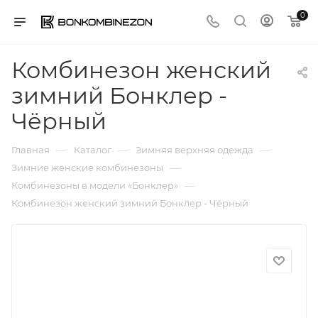
0
Комбинезон женский
зимний Бонклер -
Чёрный
—
—
—
Главная
Каталог
Зимняя верхняя одежда
—
Зимние женские комбинезоны
—
Комбинезоны в модели «Бонклер»
Комбинезон женский зимний Бонклер - Чёрный