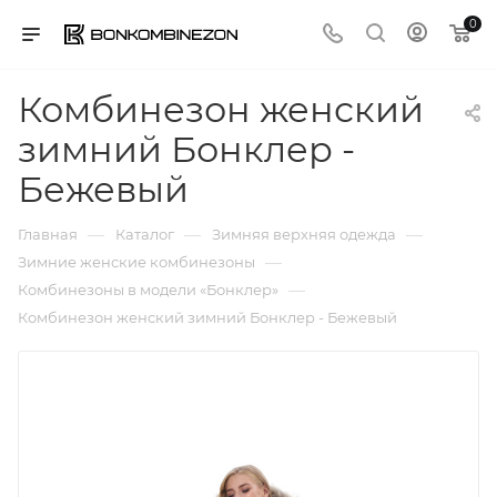
0
Комбинезон женский
зимний Бонклер -
Бежевый
—
—
—
Главная
Каталог
Зимняя верхняя одежда
—
Зимние женские комбинезоны
—
Комбинезоны в модели «Бонклер»
Комбинезон женский зимний Бонклер - Бежевый