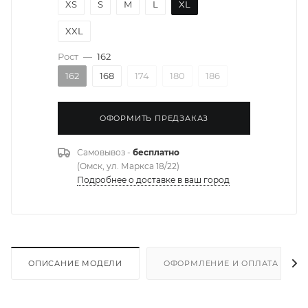
XS
S
M
L
XL
XXL
Рост
—
162
162
168
174
180
186
ОФОРМИТЬ ПРЕДЗАКАЗ
Самовывоз -
бесплатно
(Омск, ул. Маркса 18/22)
Подробнее о доставке в ваш город
ОПИСАНИЕ МОДЕЛИ
ОФОРМЛЕНИЕ И ОПЛАТА ЗАКА