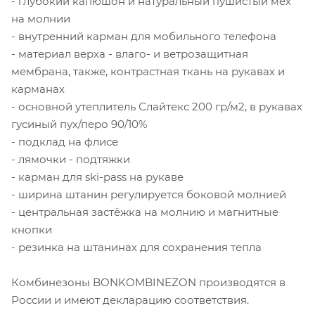
- глубокий капюшон и натуральный пушистый мех
на молнии
- внутренний карман для мобильного телефона
- материал верха - влаго- и ветрозащитная
мембрана, также, контрастная ткань на рукавах и
карманах
- основной утеплитель Слайтекс 200 гр/м2, в рукавах
гусиный пух/перо 90/10%
- подклад на флисе
- лямочки - подтяжки
- карман для ski-pass на рукаве
- ширина штанин регулируется боковой молнией
- центральная застёжка на молнию и магнитные
кнопки
- резинка на штанинах для сохранения тепла
Комбинезоны BONKOMBINEZON производятся в
России и имеют декларацию соответствия.