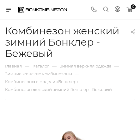
0
Комбинезон женский
зимний Бонклер -
Бежевый
—
—
—
Главная
Каталог
Зимняя верхняя одежда
—
Зимние женские комбинезоны
—
Комбинезоны в модели «Бонклер»
Комбинезон женский зимний Бонклер - Бежевый