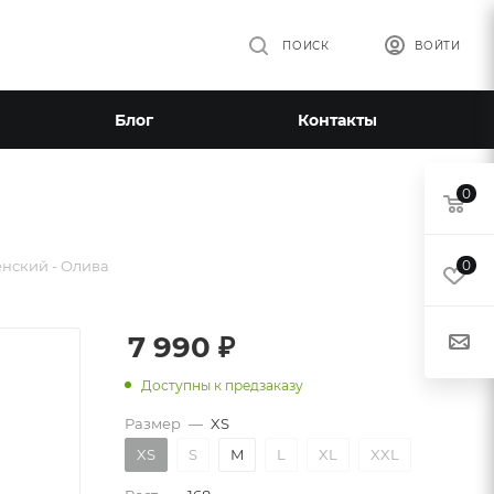
ПОИСК
ВОЙТИ
Блог
Контакты
0
нский - Олива
0
7 990
₽
Доступны к предзаказу
Размер
—
XS
XS
S
M
L
XL
XXL