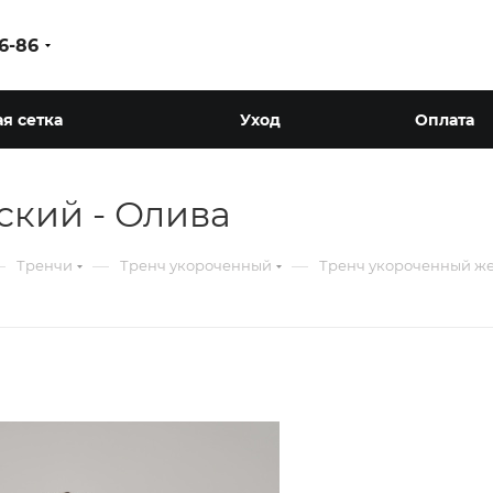
86-86
я сетка
Уход
Оплата
ский - Олива
—
—
—
Тренчи
Тренч укороченный
Тренч укороченный же