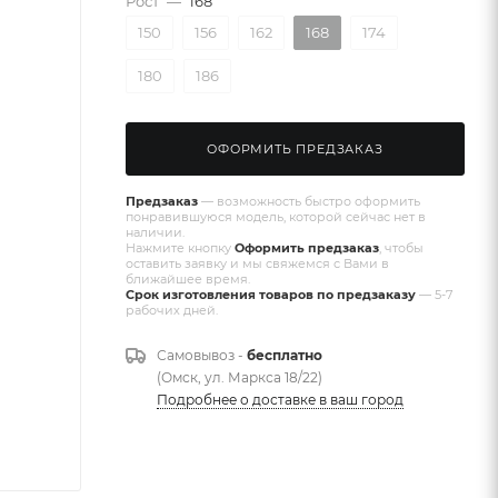
Рост
—
168
150
156
162
168
174
180
186
ОФОРМИТЬ ПРЕДЗАКАЗ
Предзаказ
— возможность быстро оформить
понравившуюся модель, которой сейчас нет в
наличии.
Нажмите кнопку
Оформить предзаказ
, чтобы
оставить заявку и мы свяжемся с Вами в
ближайшее время.
Срок изготовления товаров по предзаказу
— 5-7
рабочих дней.
Самовывоз -
бесплатно
(Омск, ул. Маркса 18/22)
Подробнее о доставке в ваш город