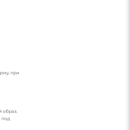
рму, при
й образ.
а под