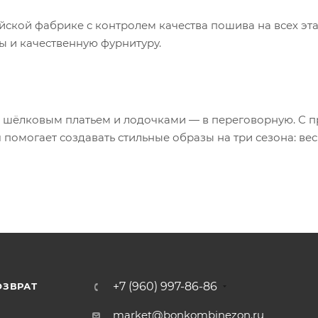
йской фабрике с контролем качества пошива на всех эт
ы и качественную фурнитуру.
С шёлковым платьем и лодочками — в переговорную. С 
омогает создавать стильные образы на три сезона: вес
+7 (960) 997-86-86
ОЗВРАТ
Я
market@bonkombinezon.ru