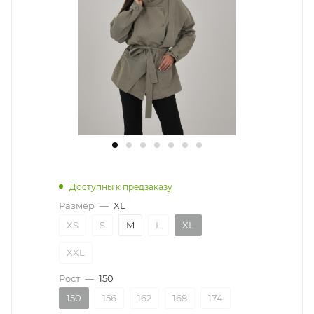
Доступны к предзаказу
Размер
—
XL
XS
S
M
L
XL
XXL
Рост
—
150
150
156
162
168
174