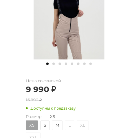
Цена со скидкой
9 990
₽
16 990
₽
Доступны к предзаказу
Размер
—
XS
XS
S
M
L
XL
XXL