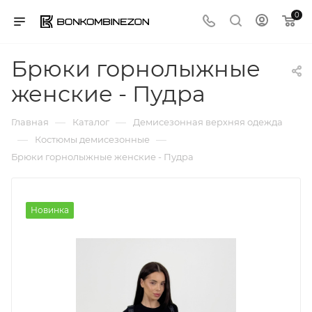
0
Брюки горнолыжные
женские - Пудра
—
—
Главная
Каталог
Демисезонная верхняя одежда
—
—
Костюмы демисезонные
Брюки горнолыжные женские - Пудра
Новинка