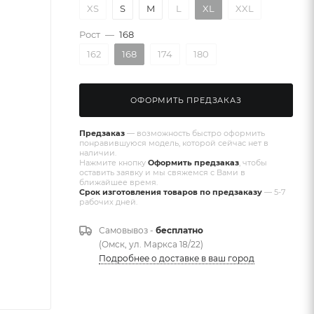
XS
S
M
L
XL
XXL
Рост
—
168
162
168
174
180
ОФОРМИТЬ ПРЕДЗАКАЗ
Предзаказ
— возможность быстро оформить
понравившуюся модель, которой сейчас нет в
наличии.
Нажмите кнопку
Оформить предзаказ
, чтобы
оставить заявку и мы свяжемся с Вами в
ближайшее время.
Срок изготовления товаров по предзаказу
— 5-7
рабочих дней.
Самовывоз -
бесплатно
(Омск, ул. Маркса 18/22)
Подробнее о доставке в ваш город