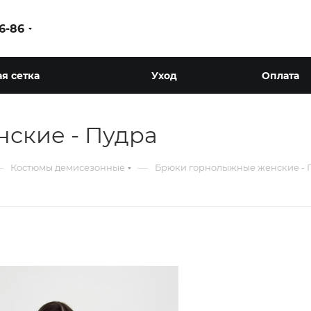
86-86
я сетка
Уход
Оплата
ские - Пудра
—
—
Костюмы демисезонные
Брюки горнолыжные женские - 