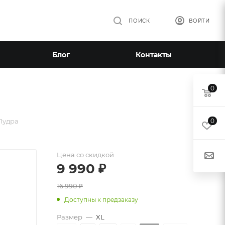
ПОИСК
ВОЙТИ
Блог
Контакты
0
Пудра
0
Цена со скидкой
9 990
₽
16 990
₽
Доступны к предзаказу
Размер
—
XL