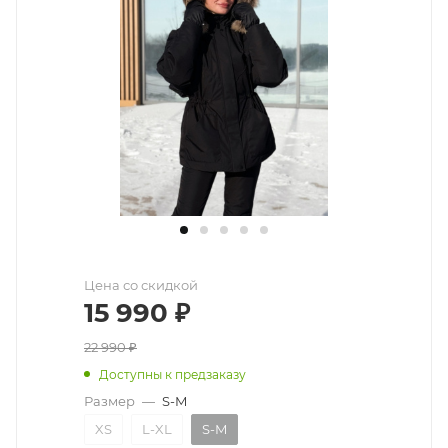
Цена со скидкой
15 990
₽
22 990
₽
Доступны к предзаказу
Размер
—
S-M
XS
L-XL
S-M