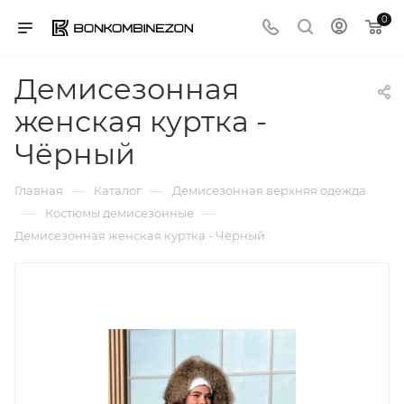
0
Демисезонная
женская куртка -
Чёрный
—
—
Главная
Каталог
Демисезонная верхняя одежда
—
—
Костюмы демисезонные
Демисезонная женская куртка - Чёрный