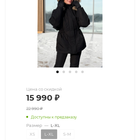
Цена со скидкой
15 990
₽
22 990
₽
Доступны к предзаказу
Размер
—
L-XL
XS
L-XL
S-M