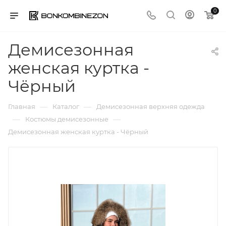
0
Демисезонная
женская куртка -
Чёрный
—
—
Главная
Каталог
Демисезонная верхняя одежда
—
—
Костюмы демисезонные
Демисезонная женская куртка - Чёрный