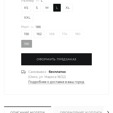
Размер
—
L
XS
S
M
L
XL
XXL
Рост
—
186
156
162
168
174
180
186
ОФОРМИТЬ ПРЕДЗАКАЗ
Самовывоз -
бесплатно
(Омск, ул. Маркса 18/22)
Подробнее о доставке в ваш город
ОПИСАНИЕ МОДЕЛИ
ОФОРМЛЕНИЕ И ОПЛАТА ЗАКА