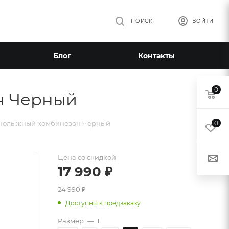
ПОИСК
ВОЙТИ
Блог
Контакты
0
н Черный
рнолыжный комбинезон Черный
0
Цена со скидкой
17 990
₽
24 990
₽
Доступны к предзаказу
Размер
—
L