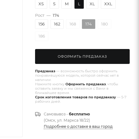
XS
S
M
L
XL
XXL
Рост
—
174
156
162
168
174
180
186
ОФОРМИТЬ ПРЕДЗАКАЗ
Предзаказ
— возможность быстро оформить
понравившуюся модель, которой сейчас нет в
наличии.
Нажмите кнопку
Оформить предзаказ
, чтобы
оставить заявку и мы свяжемся с Вами в
ближайшее время.
Срок изготовления товаров по предзаказу
— 5-7
рабочих дней.
Самовывоз -
бесплатно
(Омск, ул. Маркса 18/22)
Подробнее о доставке в ваш город