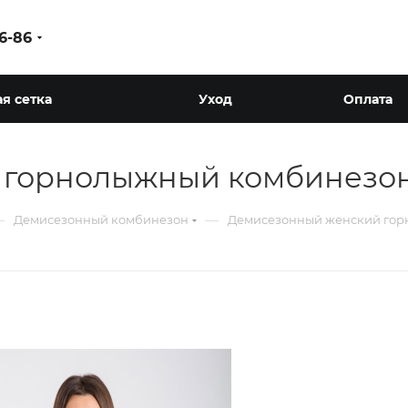
86-86
я сетка
Уход
Оплата
 горнолыжный комбинезо
—
—
Демисезонный комбинезон
Демисезонный женский го