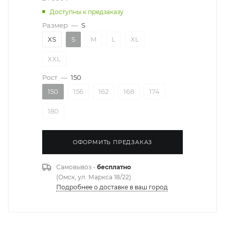
Доступны к предзаказу
Размер
—
S
XS
S
M
L
XL
XXL
Рост
—
150
150
156
162
168
174
180
ОФОРМИТЬ ПРЕДЗАКАЗ
Самовывоз -
бесплатно
(Омск, ул. Маркса 18/22)
Подробнее о доставке в ваш город