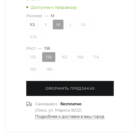
Доступны к предзаказу
Размер
—
M
XS
S
M
L
XL
XXL
Рост
—
156
150
156
162
168
174
180
186
ОФОРМИТЬ ПРЕДЗАКАЗ
Самовывоз -
бесплатно
(Омск, ул. Маркса 18/22)
Подробнее о доставке в ваш город