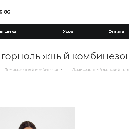
86-86
я сетка
Уход
Оплата
 горнолыжный комбинезо
—
—
Демисезонный комбинезон
Демисезонный женский го