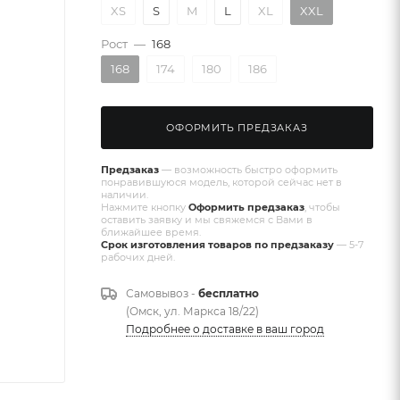
XS
S
M
L
XL
XXL
Рост
—
168
168
174
180
186
ОФОРМИТЬ ПРЕДЗАКАЗ
Предзаказ
— возможность быстро оформить
понравившуюся модель, которой сейчас нет в
наличии.
Нажмите кнопку
Оформить предзаказ
, чтобы
оставить заявку и мы свяжемся с Вами в
ближайшее время.
Срок изготовления товаров по предзаказу
— 5-7
рабочих дней.
Самовывоз -
бесплатно
(Омск, ул. Маркса 18/22)
Подробнее о доставке в ваш город