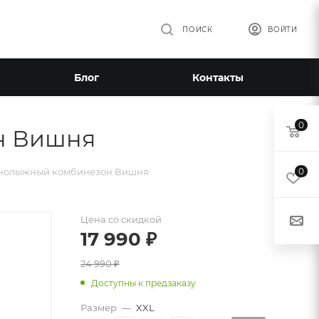
ПОИСК
ВОЙТИ
Блог
Контакты
0
н Вишня
рнолыжный комбинезон Вишня
0
Цена со скидкой
17 990
₽
24 990
₽
Доступны к предзаказу
Размер
—
XXL