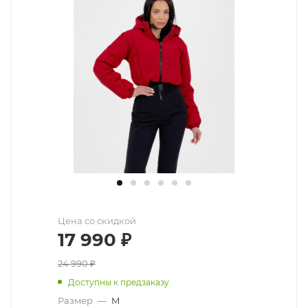
Цена со скидкой
17 990
₽
24 990
₽
Доступны к предзаказу
Размер
—
M