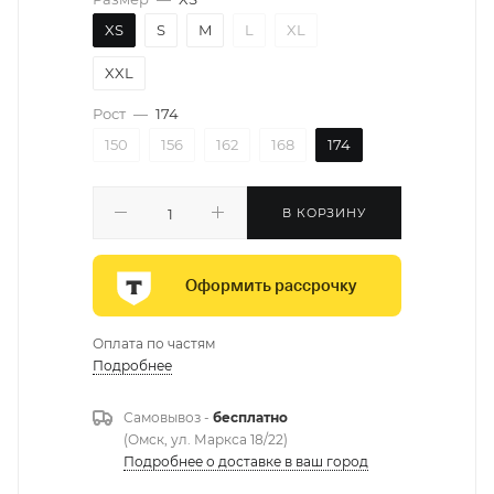
XS
S
M
L
XL
XXL
Рост
—
174
150
156
162
168
174
В КОРЗИНУ
Оформить рассрочку
Оплата по частям
Подробнее
Самовывоз -
бесплатно
(Омск, ул. Маркса 18/22)
Подробнее о доставке в ваш город