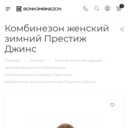
0
Комбинезон женский
зимний Престиж
Джинс
—
—
—
Главная
Каталог
Зимняя верхняя одежда
—
Зимние женские комбинезоны
—
Комбинезоны в модели «Престиж»
Комбинезон женский зимний Престиж Джинс