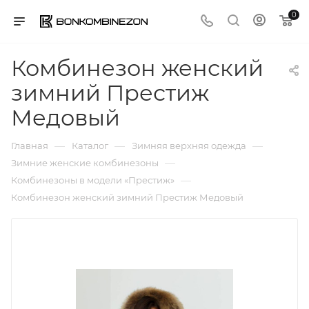
0
Комбинезон женский
зимний Престиж
Медовый
—
—
—
Главная
Каталог
Зимняя верхняя одежда
—
Зимние женские комбинезоны
—
Комбинезоны в модели «Престиж»
Комбинезон женский зимний Престиж Медовый