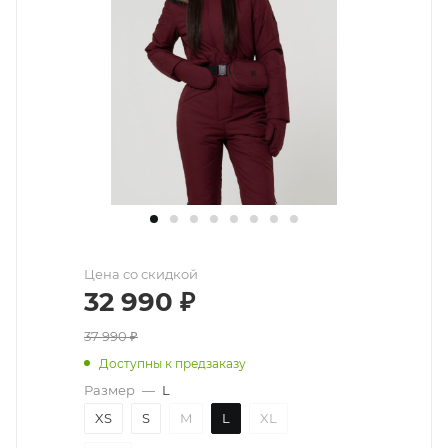
Цена со скидкой
32 990
₽
37 990
₽
Доступны к предзаказу
Размер
—
L
XS
S
M
L
XL