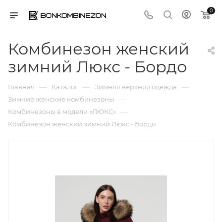
0
Комбинезон женский
зимний Люкс - Бордо
—
—
—
Главная
Каталог
Зимняя верхняя одежда
—
Зимние женские комбинезоны
—
Комбинезоны в модели «ЛЮКС»
Комбинезон женский зимний Люкс - Бордо