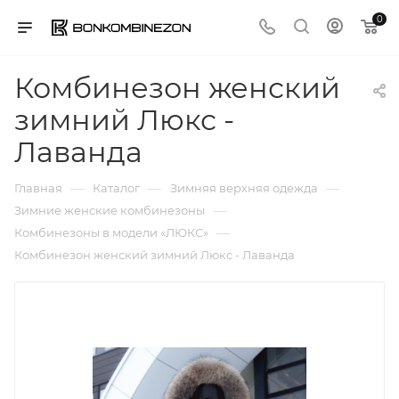
0
Комбинезон женский
зимний Люкс -
Лаванда
—
—
—
Главная
Каталог
Зимняя верхняя одежда
—
Зимние женские комбинезоны
—
Комбинезоны в модели «ЛЮКС»
Комбинезон женский зимний Люкс - Лаванда