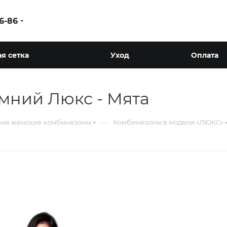
86-86
я сетка
Уход
Оплата
мний Люкс - Мята
—
ие женские комбинезоны
Комбинезоны в модели «ЛЮКС»