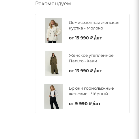
Рекомендуем
Демисезонная женская
куртка - Молоко
от
15 990 ₽
/шт
Женское утепленное
Пальто - Хаки
от
13 990 ₽
/шт
Брюки горнолыжные
женские - Чёрный
от
9 990 ₽
/шт