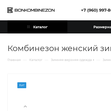
+7 (960) 997-
Каталог
Размерна
Комбинезон женский зи
—
—
—
Главная
Каталог
Зимняя верхняя одежда
Зимн
Хит