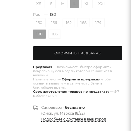
XS
S
M
L
XL
XXL
Рост
—
180
150
156
162
168
174
180
186
ОФОРМИТЬ ПРЕДЗАКАЗ
Предзаказ
— возможность быстро оформить
понравившуюся модель, которой сейчас нет в
наличии.
Нажмите кнопку
Оформить предзаказ
, чтобы
оставить заявку и мы свяжемся с Вами в
ближайшее время.
Срок изготовления товаров по предзаказу
— 5-7
рабочих дней.
Самовывоз -
бесплатно
(Омск, ул. Маркса 18/22)
Подробнее о доставке в ваш город