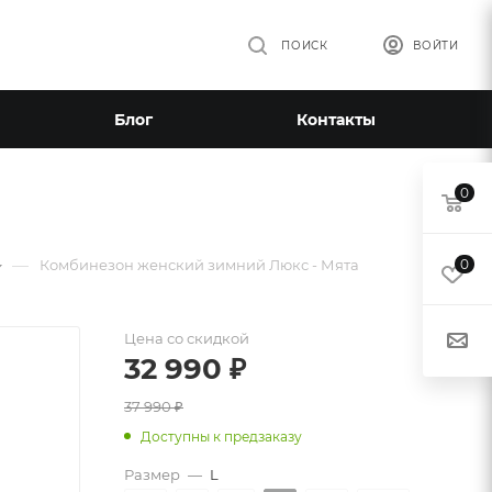
ПОИСК
ВОЙТИ
Блог
Контакты
0
—
Комбинезон женский зимний Люкс - Мята
0
Цена со скидкой
32 990
₽
37 990
₽
Доступны к предзаказу
Размер
—
L