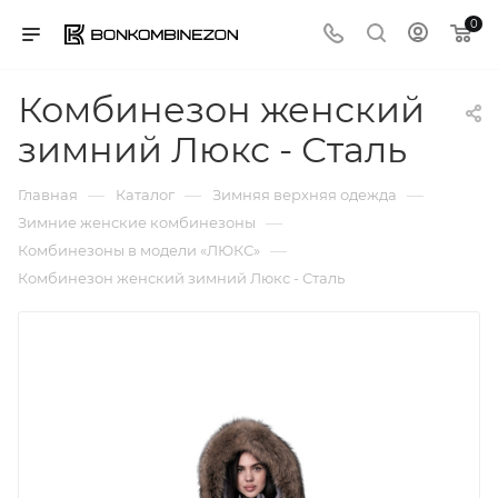
0
Комбинезон женский
зимний Люкс - Сталь
—
—
—
Главная
Каталог
Зимняя верхняя одежда
—
Зимние женские комбинезоны
—
Комбинезоны в модели «ЛЮКС»
Комбинезон женский зимний Люкс - Сталь