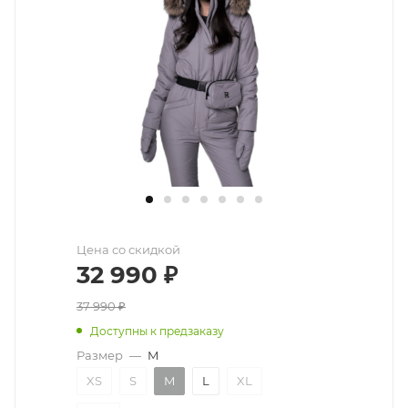
Цена со скидкой
32 990
₽
37 990
₽
Доступны к предзаказу
Размер
—
M
XS
S
M
L
XL