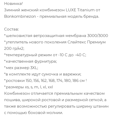
Новинка!
Зимний женский комбинезон LUXE Titanium от
Bonkombinezon - премиальная модель бренда.
Состав:
*шелковистая ветрозащитная мембрана 3000/3000
*утеплитель нового поколения Слайтекс Премиум
200 гр/м2;
*температурный режим от -10 С до -40 С;
*качественная фурнитура;
*мех размер 3XL;
*в комплекте идут сумочка и варежки;
*ростовки 150, 156, 162, 168, 174, 180, 186 см !
*размеры xs, s, m, l, xl, xxl
Комбинезон отличается премиальным качеством
пошива, широкой ростовой и размерной сеткой, а
также возможностью регулировать ширину штанин
с помощью боковой молнии.