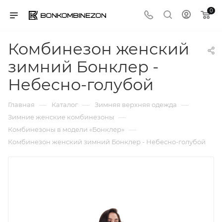
0
Комбинезон женский
зимний Бонклер -
Небесно-голубой
—
—
—
Главная
Каталог
Зимняя верхняя одежда
—
Зимние женские комбинезоны
—
Комбинезоны в модели «Бонклер»
Комбинезон женский зимний Бонклер - Небесно-голубой