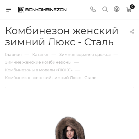
0
Комбинезон женский
зимний Люкс - Сталь
—
—
—
Главная
Каталог
Зимняя верхняя одежда
—
Зимние женские комбинезоны
—
Комбинезоны в модели «ЛЮКС»
Комбинезон женский зимний Люкс - Сталь