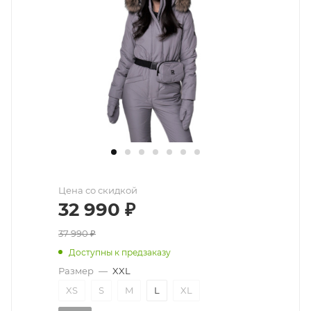
Цена со скидкой
32 990
₽
37 990
₽
Доступны к предзаказу
Размер
—
XXL
XS
S
M
L
XL