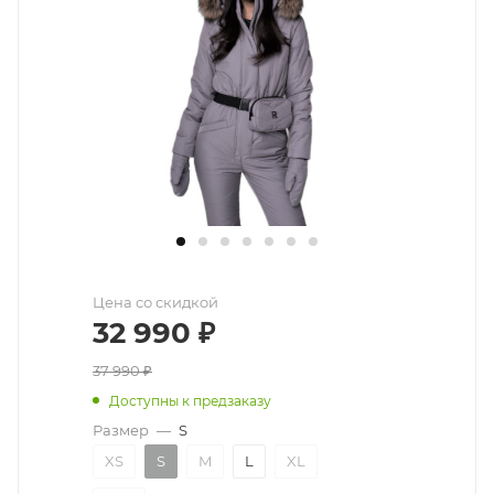
Цена со скидкой
32 990
₽
37 990
₽
Доступны к предзаказу
Размер
—
S
XS
S
M
L
XL