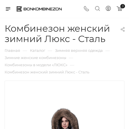
0
Комбинезон женский
зимний Люкс - Сталь
—
—
—
Главная
Каталог
Зимняя верхняя одежда
—
Зимние женские комбинезоны
—
Комбинезоны в модели «ЛЮКС»
Комбинезон женский зимний Люкс - Сталь