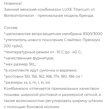
Новинка!
Зимний женский комбинезон LUXE Titanium от
Bonkombinezon - премиальная модель бренда.
Состав:
*шелковистая ветрозащитная мембрана 3000/3000
*утеплитель нового поколения Слайтекс Премиум
200 гр/м2;
*температурный режим от -10 С до -40 С;
*качественная фурнитура;
*мех размер 3XL;
*в комплекте идут сумочка и варежки;
*ростовки 150, 156, 162, 168, 174, 180, 186 см !
*размеры xs, s, m, l, xl, xxl
Комбинезон отличается премиальным качеством
пошива, широкой ростовой и размерной сеткой, а
также возможностью регулировать ширину штанин
с помощью боковой молнии.