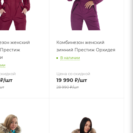
езон женский
Комбинезон женский
 Престиж
зимний Престиж Орхидея
ди
В наличии
чии
скидкой
Цена со скидкой
₽
/шт
19 990
₽
/шт
шт
28 990
₽
/шт