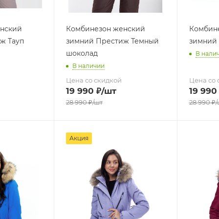
нский
Комбинезон женский
Комбин
ж Тауп
зимний Престиж Темный
зимний
шоколад
В нали
В наличии
Цена со скидкой
Цена со 
19 990
₽
/шт
19 990
28 990
₽
/шт
28 990
₽
/
Акция