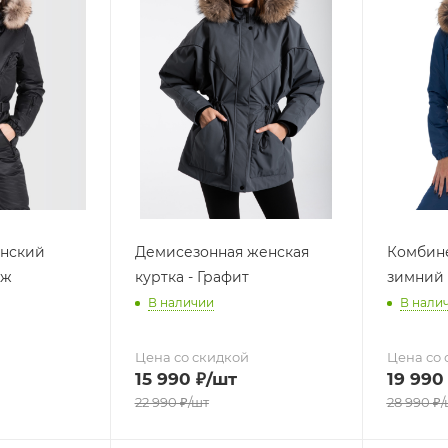
нский
Демисезонная женская
Комбин
иж
куртка - Графит
зимний
В наличии
В нали
Цена со скидкой
Цена со 
15 990
₽
/шт
19 990
22 990
₽
/шт
28 990
₽
/