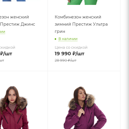
езон женский
Комбинезон женский
 Престиж Джинс
зимний Престиж Ультра
грин
чии
В наличии
скидкой
Цена со скидкой
₽
/шт
19 990
₽
/шт
шт
28 990
₽
/шт