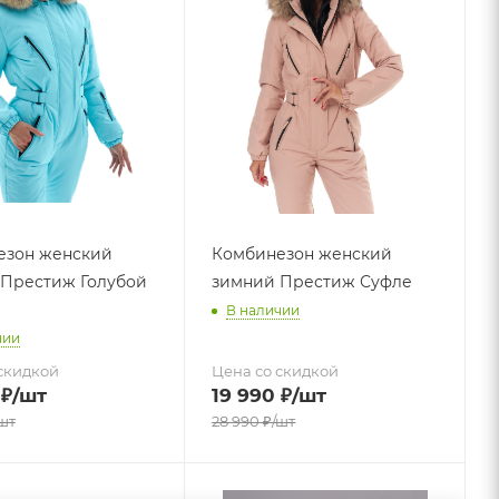
езон женский
Комбинезон женский
Престиж Голубой
зимний Престиж Суфле
В наличии
чии
скидкой
Цена со скидкой
₽
/шт
19 990
₽
/шт
шт
28 990
₽
/шт