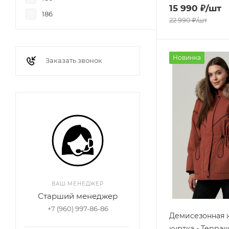
15 990
₽
/шт
186
22 990
₽
/шт
Новинка
Заказать звонок
ВАШ МЕНЕДЖЕР
Старший менеджер
+7 (960) 997-86-86
Демисезонная 
куртка - Террак