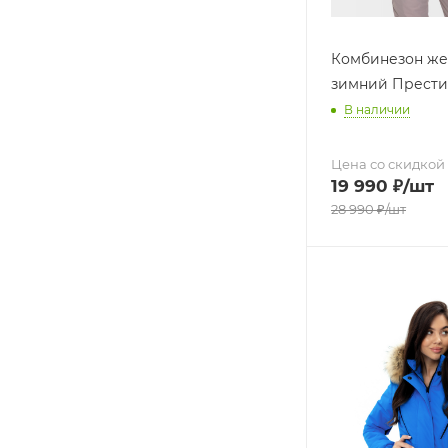
Комбинезон же
зимний Прести
В наличии
Цена со скидкой
19 990
₽
/шт
28 990
₽
/шт