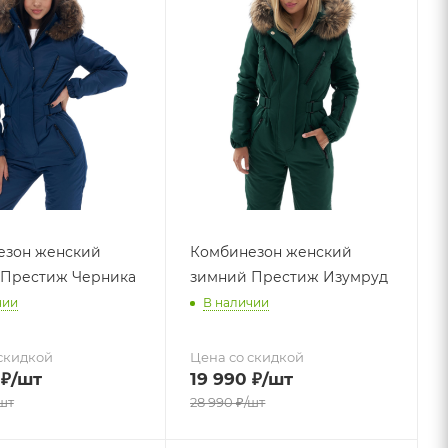
езон женский
Комбинезон женский
 Престиж Черника
зимний Престиж Изумруд
чии
В наличии
скидкой
Цена со скидкой
₽
/шт
19 990
₽
/шт
шт
28 990
₽
/шт