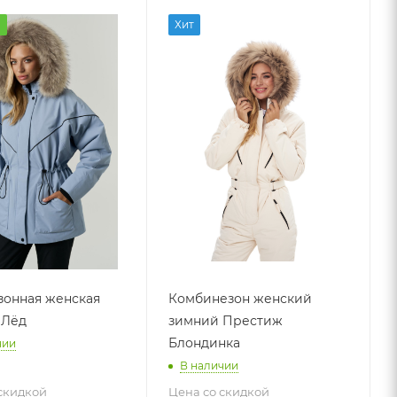
а
Хит
онная женская
Комбинезон женский
 Лёд
зимний Престиж
Блондинка
чии
В наличии
скидкой
Цена со скидкой