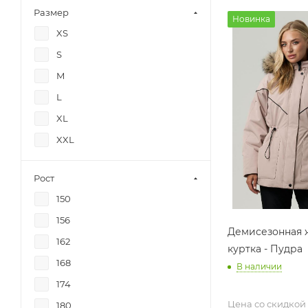
Размер
Новинка
XS
S
M
L
XL
XXL
Рост
150
156
Демисезонная 
162
куртка - Пудра
168
В наличии
174
Цена со скидкой
180