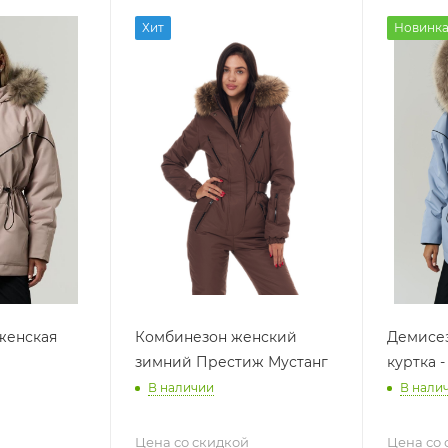
Хит
Новинк
женская
Комбинезон женский
Демисез
зимний Престиж Мустанг
куртка -
В наличии
В нали
Цена со скидкой
Цена со 