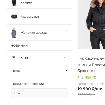
одежда
Аксессуары
Женская одежда
НОВИНКИ
ФИЛЬТР
Комбинезон же
зимний Прест
Брюнетка
Цена
В наличии
Цена со скидкой
Наши предложения
19 990
₽
/шт
Все
28 990
₽
/шт