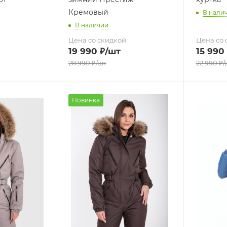
Кремовый
В нали
В наличии
Цена со скидкой
Цена со 
19 990
₽
/шт
15 990
28 990
₽
/шт
22 990
₽
/
Новинка