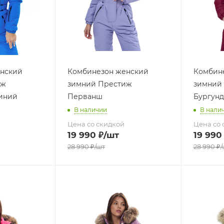
нский
Комбинезон женский
Комбин
иж
зимний Престиж
зимний
иний
Перванш
Бургун
В наличии
В нали
Цена со скидкой
Цена со 
19 990
₽
/шт
19 990
28 990
₽
/шт
28 990
₽
/