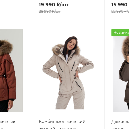
19 990
₽
/шт
15 990
28 990
₽
/шт
22 990
₽
/
Новинк
женская
Комбинезон женский
Демисез
от
зимний Престиж
куртка 