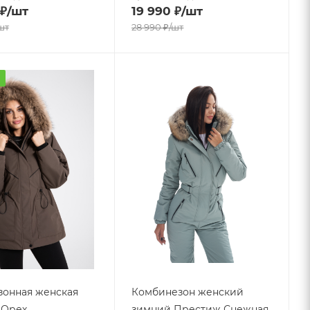
₽
/шт
19 990
₽
/шт
шт
28 990
₽
/шт
а
онная женская
Комбинезон женский
- Орех
зимний Престиж Снежная