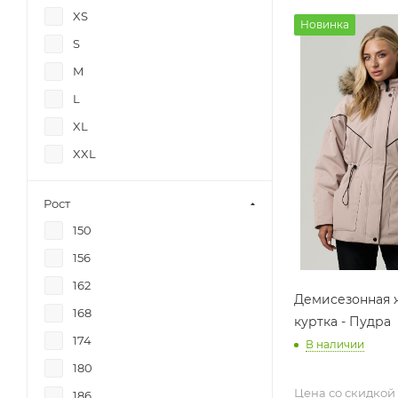
XS
Новинка
S
M
L
XL
XXL
Рост
150
156
162
Демисезонная 
168
куртка - Пудра
174
В наличии
180
Цена со скидкой
186