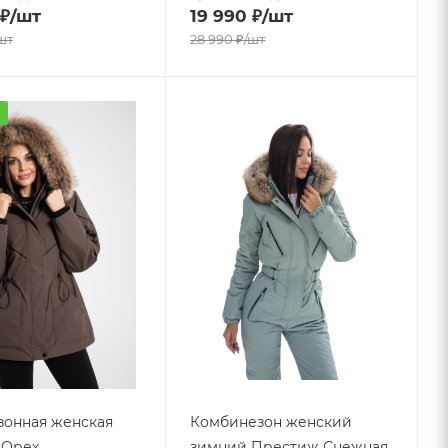
₽
/шт
19 990
₽
/шт
шт
28 990
₽
/шт
а
онная женская
Комбинезон женский
- Орех
зимний Престиж Снежная