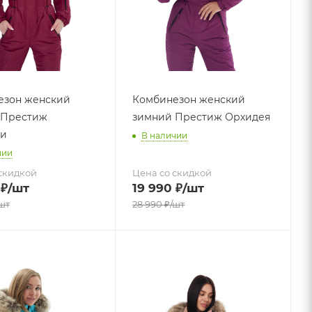
езон женский
Комбинезон женский
 Престиж
зимний Престиж Орхидея
ди
В наличии
чии
скидкой
Цена со скидкой
₽
/шт
19 990
₽
/шт
шт
28 990
₽
/шт