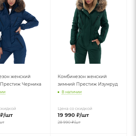
езон женский
Комбинезон женский
 Престиж Черника
зимний Престиж Изумруд
чии
В наличии
скидкой
Цена со скидкой
₽
/шт
19 990
₽
/шт
шт
28 990
₽
/шт