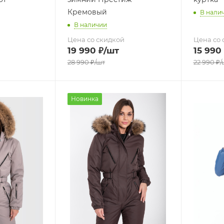
Кремовый
В нали
В наличии
Цена со скидкой
Цена со 
19 990
₽
/шт
15 990
28 990
₽
/шт
22 990
₽
/
Новинка