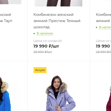
нский
Комбинезон женский
Комбин
ж Тауп
зимний Престиж Темный
зимний
шоколад
В нали
В наличии
Цена со скидкой
Цена со 
19 990
₽
/шт
19 990
28 990
₽
/шт
28 990
₽
/
Акция