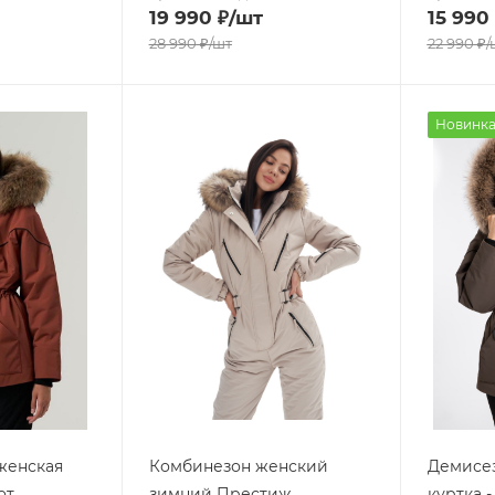
19 990
₽
/шт
15 990
28 990
₽
/шт
22 990
₽
/
Новинк
женская
Комбинезон женский
Демисез
от
зимний Престиж
куртка 