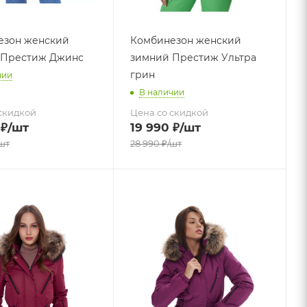
езон женский
Комбинезон женский
 Престиж Джинс
зимний Престиж Ультра
грин
чии
В наличии
скидкой
Цена со скидкой
₽
/шт
19 990
₽
/шт
шт
28 990
₽
/шт