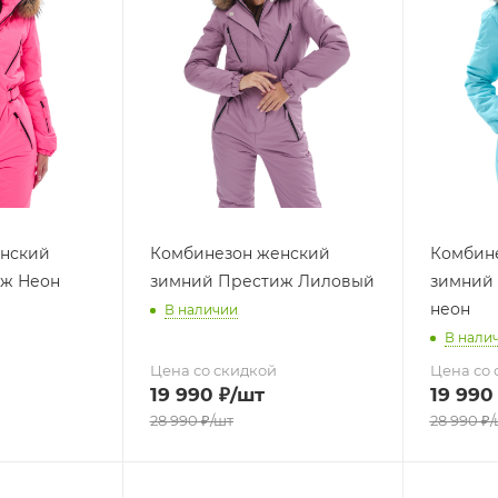
нский
Комбинезон женский
Комбин
ж Неон
зимний Престиж Лиловый
зимний 
неон
В наличии
В нали
Цена со скидкой
Цена со 
19 990
₽
/шт
19 990
28 990
₽
/шт
28 990
₽
/