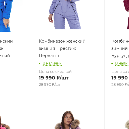
нский
Комбинезон женский
Комбин
иж
зимний Престиж
зимний
иний
Перванш
Бургун
В наличии
В нали
Цена со скидкой
Цена со 
19 990
₽
/шт
19 990
28 990
₽
/шт
28 990
₽
/