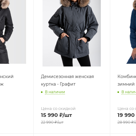
нский
Демисезонная женская
Комбин
иж
куртка - Графит
зимний
В наличии
В нали
Цена со скидкой
Цена со 
15 990
₽
/шт
19 990
22 990
₽
/шт
28 990
₽
/