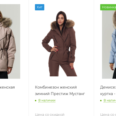
Хит
Новинк
женская
Комбинезон женский
Демисез
зимний Престиж Мустанг
куртка -
В наличии
В нали
Цена со скидкой
Цена со 