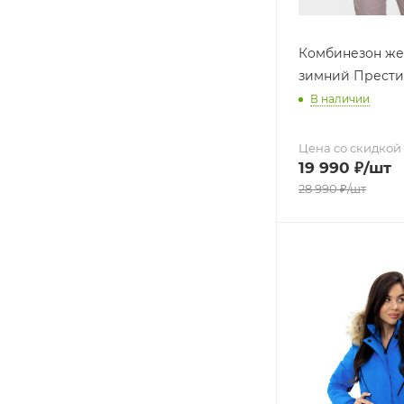
Комбинезон же
зимний Прести
В наличии
Цена со скидкой
19 990
₽
/шт
28 990
₽
/шт