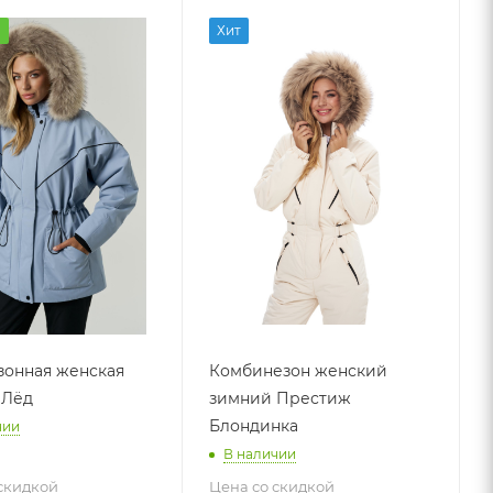
а
Хит
онная женская
Комбинезон женский
 Лёд
зимний Престиж
Блондинка
чии
В наличии
скидкой
Цена со скидкой