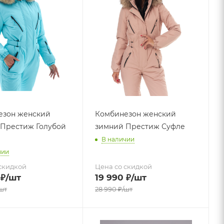
езон женский
Комбинезон женский
Престиж Голубой
зимний Престиж Суфле
В наличии
чии
скидкой
Цена со скидкой
₽
/шт
19 990
₽
/шт
шт
28 990
₽
/шт