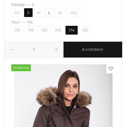
Размер
—
S
XS
S
M
L
XL
XXL
Рост
—
174
150
156
162
168
174
180
В КОРЗИНУ
Новинка