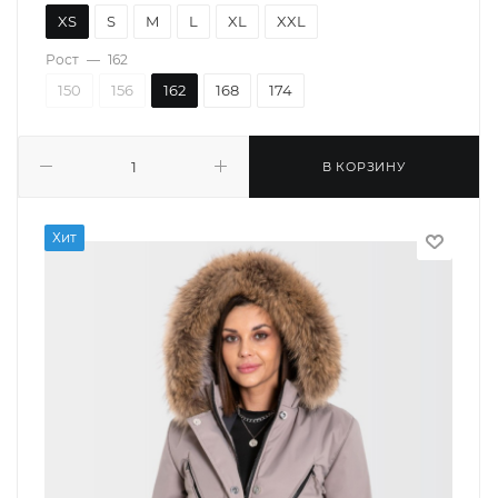
XS
S
M
L
XL
XXL
Рост
—
162
150
156
162
168
174
В КОРЗИНУ
Хит