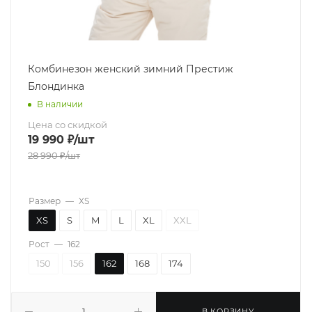
Комбинезон женский зимний Престиж
Блондинка
В наличии
Цена со скидкой
19 990
₽
/шт
28 990
₽
/шт
Размер
—
XS
XS
S
M
L
XL
XXL
Рост
—
162
150
156
162
168
174
В КОРЗИНУ