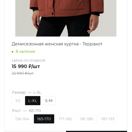
Демисезонная женская куртка - Терракот
В наличии
Цена со скидкой
15 990
₽
/шт
22 990
₽
/шт
Размер
—
L-XL
XS
L-XL
S-M
Рост
—
165-170
156-164
165-170
171-180
181-186
187-193