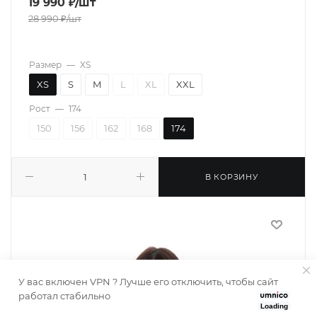
19 990
₽
/шт
28 990
₽
/шт
Размер
—
XS
XS
S
M
L
XL
XXL
Рост
—
174
150
156
162
168
174
В КОРЗИНУ
У вас включен VPN ? Лучше его отключить, чтобы сайт
работал стабильно
Loading