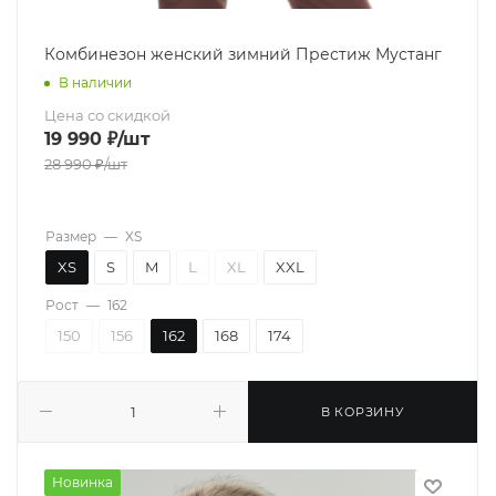
Комбинезон женский зимний Престиж Мустанг
В наличии
Цена со скидкой
19 990
₽
/шт
28 990
₽
/шт
Размер
—
XS
XS
S
M
L
XL
XXL
Рост
—
162
150
156
162
168
174
В КОРЗИНУ
Новинка