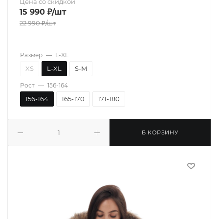
Цена со скидкой
15 990
₽
/шт
22 990
₽
/шт
Размер
—
L-XL
XS
L-XL
S-M
Рост
—
156-164
156-164
165-170
171-180
В КОРЗИНУ