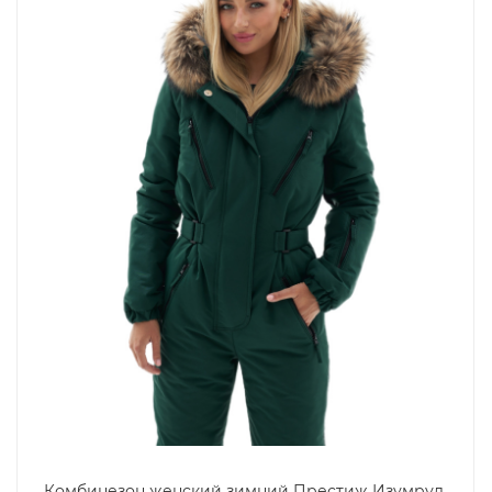
Комбинезон женский зимний Престиж Изумруд