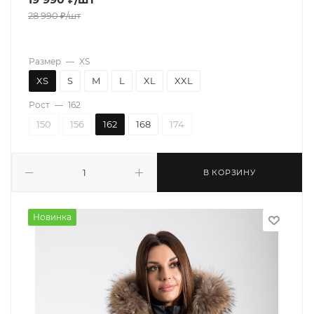
28 990
₽
/шт
Размер
—
XS
XS
S
M
L
XL
XXL
Рост
—
162
150
156
162
168
174
В КОРЗИНУ
Новинка