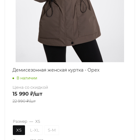
Демисезонная женская куртка - Орех
В наличии
Цена со скидкой
15 990
₽
/шт
22 990
₽
/шт
Размер
—
XS
XS
L-XL
S-M