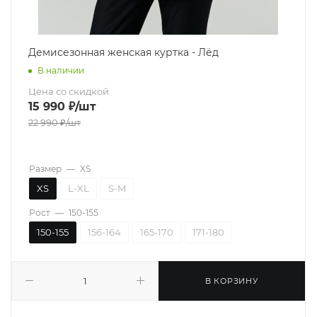
Демисезонная женская куртка - Лёд
В наличии
Цена со скидкой
15 990
₽
/шт
22 990
₽
/шт
Размер
—
XS
XS
L-XL
S-M
Рост
—
150-155
150-155
156-164
165-170
171-180
В КОРЗИНУ