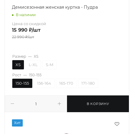
Демисезонная женская куртка - Пудра
В наличии
Цена со скидкой
15 990
₽
/шт
22 990
₽
/шт
Размер
—
XS
XS
L-XL
S-M
Рост
—
150-155
150-155
156-164
165-170
171-180
В КОРЗИНУ
Хит