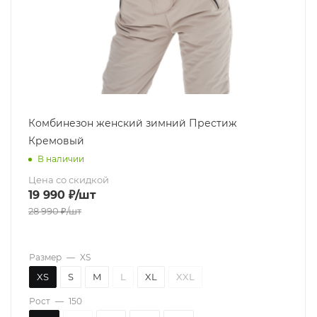
Комбинезон женский зимний Престиж
Кремовый
В наличии
Цена со скидкой
19 990
₽
/шт
28 990
₽
/шт
Размер
—
XS
XS
S
M
L
XL
XXL
Рост
—
150