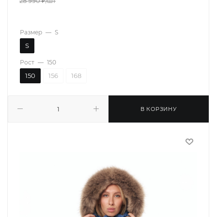
28 990
₽
/шт
Размер
—
S
S
Рост
—
150
150
156
168
В КОРЗИНУ