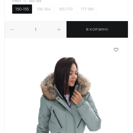
Рост
—
150-155
150-155
156-164
165-170
171-180
В КОРЗИНУ