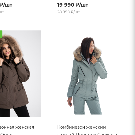
₽
/шт
19 990
₽
/шт
шт
28 990
₽
/шт
а
онная женская
Комбинезон женский
- Орех
зимний Престиж Снежная