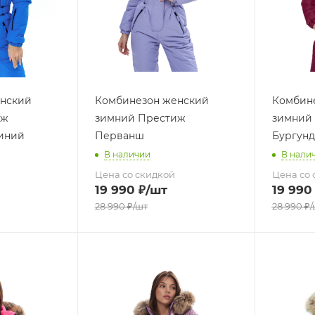
нский
Комбинезон женский
Комбин
иж
зимний Престиж
зимний
иний
Перванш
Бургун
В наличии
В нали
Цена со скидкой
Цена со 
19 990
₽
/шт
19 990
28 990
₽
/шт
28 990
₽
/