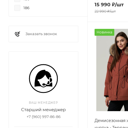
15 990
₽
/шт
186
22 990
₽
/шт
Новинка
Заказать звонок
ВАШ МЕНЕДЖЕР
Старший менеджер
+7 (960) 997-86-86
Демисезонная 
куртка - Террак