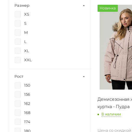
Размер
Новинка
XS
S
M
L
XL
XXL
Рост
150
156
Демисезонная 
162
куртка - Пудра
168
В наличии
174
Цена со скидкой
180