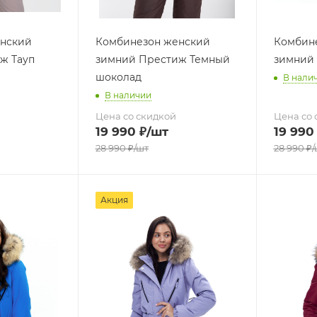
нский
Комбинезон женский
Комбин
ж Тауп
зимний Престиж Темный
зимний
шоколад
В нали
В наличии
Цена со скидкой
Цена со 
19 990
₽
/шт
19 990
28 990
₽
/шт
28 990
₽
/
Акция