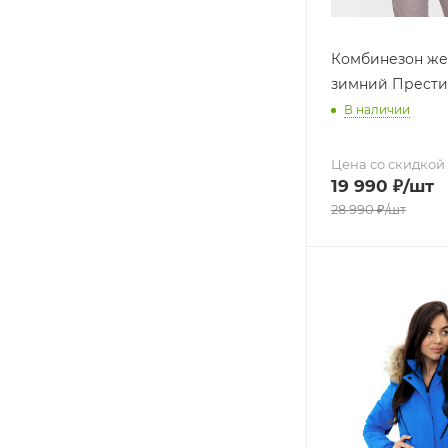
Комбинезон же
зимний Прести
В наличии
Цена со скидкой
19 990
₽
/шт
28 990
₽
/шт