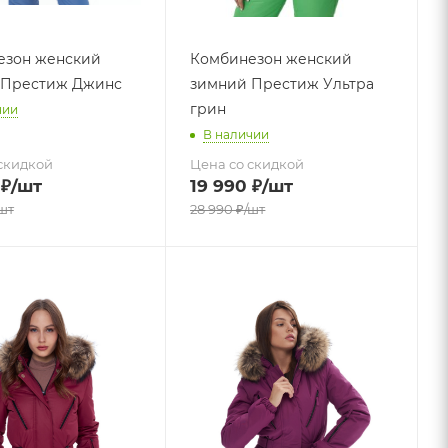
езон женский
Комбинезон женский
 Престиж Джинс
зимний Престиж Ультра
грин
чии
В наличии
скидкой
Цена со скидкой
₽
/шт
19 990
₽
/шт
шт
28 990
₽
/шт