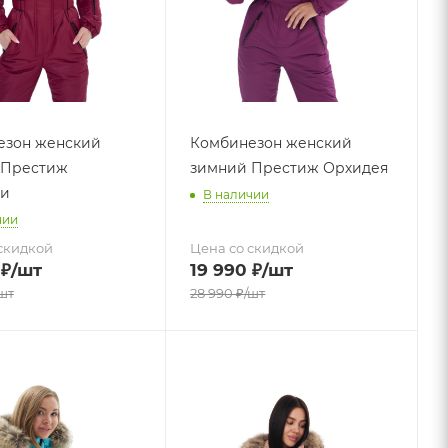
езон женский
Комбинезон женский
 Престиж
зимний Престиж Орхидея
ди
В наличии
чии
скидкой
Цена со скидкой
₽
/шт
19 990
₽
/шт
шт
28 990
₽
/шт