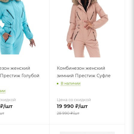
езон женский
Комбинезон женский
Престиж Голубой
зимний Престиж Суфле
В наличии
чии
скидкой
Цена со скидкой
₽
/шт
19 990
₽
/шт
шт
28 990
₽
/шт