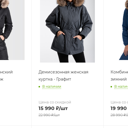
нский
Демисезонная женская
Комбин
иж
куртка - Графит
зимний
В наличии
В нали
Цена со скидкой
Цена со 
15 990
₽
/шт
19 990
22 990
₽
/шт
28 990
₽
/