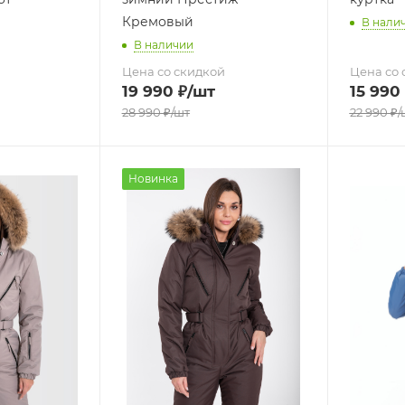
Кремовый
В нали
В наличии
Цена со скидкой
Цена со 
19 990
₽
/шт
15 990
28 990
₽
/шт
22 990
₽
/
Новинка