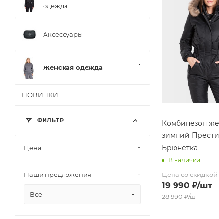
одежда
Аксессуары
Женская одежда
НОВИНКИ
ФИЛЬТР
Комбинезон же
зимний Прест
Брюнетка
Цена
В наличии
Цена со скидкой
Наши предложения
19 990
₽
/шт
Все
28 990
₽
/шт