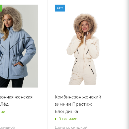
а
Хит
онная женская
Комбинезон женский
 Лёд
зимний Престиж
Блондинка
чии
В наличии
скидкой
Цена со скидкой