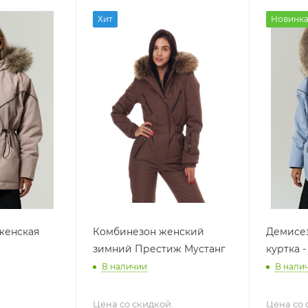
Хит
Новинк
женская
Комбинезон женский
Демисез
зимний Престиж Мустанг
куртка -
В наличии
В нали
Цена со скидкой
Цена со 