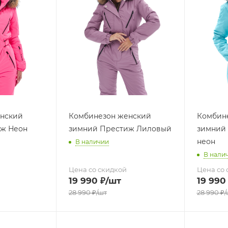
нский
Комбинезон женский
Комбин
ж Неон
зимний Престиж Лиловый
зимний 
неон
В наличии
В нали
Цена со скидкой
Цена со 
19 990
₽
/шт
19 990
28 990
₽
/шт
28 990
₽
/