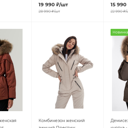
19 990
₽
/шт
15 990
28 990
₽
/шт
22 990
₽
/
Новинк
женская
Комбинезон женский
Демисез
от
зимний Престиж
куртка 