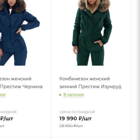
езон женский
Комбинезон женский
 Престиж Черника
зимний Престиж Изумруд
чии
В наличии
скидкой
Цена со скидкой
₽
/шт
19 990
₽
/шт
шт
28 990
₽
/шт