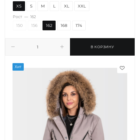
XS
S
M
L
XL
XXL
Рост
—
162
150
156
162
168
174
В КОРЗИНУ
Хит