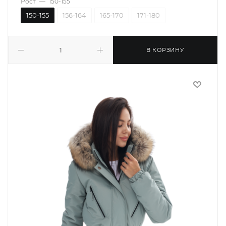
Рост
—
150-155
150-155
156-164
165-170
171-180
В КОРЗИНУ