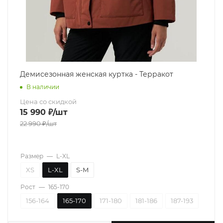
Демисезонная женская куртка - Терракот
В наличии
Цена со скидкой
15 990
₽
/шт
22 990
₽
/шт
Размер
—
L-XL
XS
L-XL
S-M
Рост
—
165-170
156-164
165-170
171-180
181-186
187-193