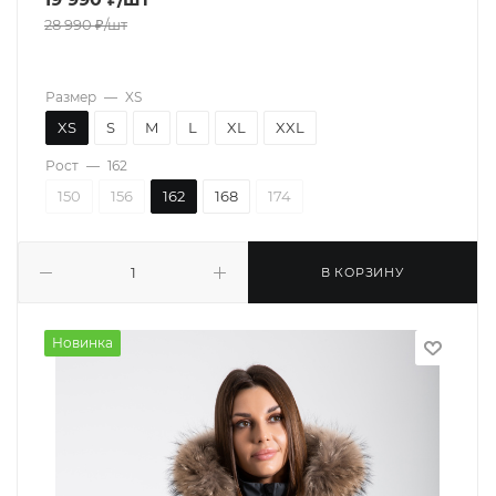
28 990
₽
/шт
Размер
—
XS
XS
S
M
L
XL
XXL
Рост
—
162
150
156
162
168
174
В КОРЗИНУ
Новинка