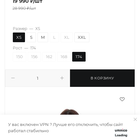
19 990
₽
/шт
28 990
₽
/шт
Размер
—
XS
XS
S
M
L
XL
XXL
Рост
—
174
150
156
162
168
174
В КОРЗИНУ
У вас включен VPN ? Лучше его отключить, чтобы сайт
работал стабильно
Loading