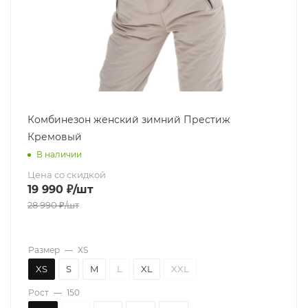
Комбинезон женский зимний Престиж
Кремовый
В наличии
Цена со скидкой
19 990
₽
/шт
28 990
₽
/шт
Размер
—
XS
XS
S
M
L
XL
XXL
Рост
—
150