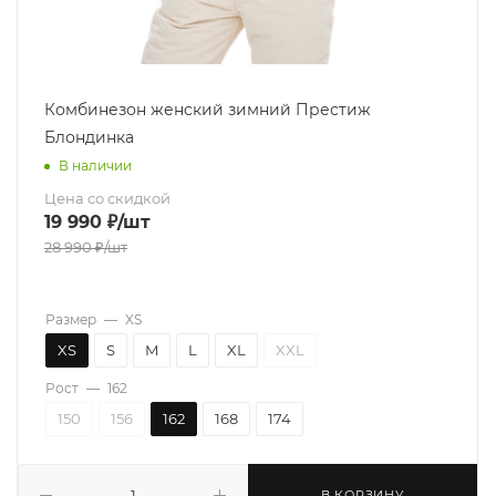
Комбинезон женский зимний Престиж
Блондинка
В наличии
Цена со скидкой
19 990
₽
/шт
28 990
₽
/шт
Размер
—
XS
XS
S
M
L
XL
XXL
Рост
—
162
150
156
162
168
174
В КОРЗИНУ