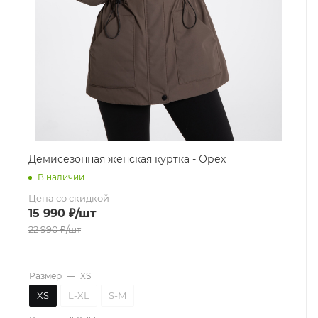
Демисезонная женская куртка - Орех
В наличии
Цена со скидкой
15 990
₽
/шт
22 990
₽
/шт
Размер
—
XS
XS
L-XL
S-M