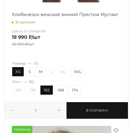
Комбинезон женский зимний Престиж Мустанг
В наличии
Цена со скидкой
19 990
₽
/шт
28 990
₽
/шт
Размер
—
XS
XS
S
M
L
XL
XXL
Рост
—
162
150
156
162
168
174
В КОРЗИНУ
Новинка