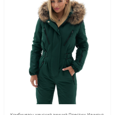
Комбинезон женский зимний Престиж Изумруд