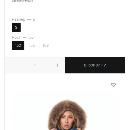
28 990
₽
/шт
Размер
—
S
S
Рост
—
150
150
156
168
В КОРЗИНУ