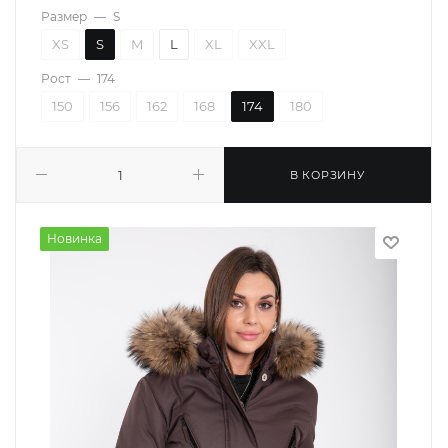
Размер
—
S
XS
S
M
L
XL
XXL
Рост
—
174
150
156
162
168
174
180
В КОРЗИНУ
Новинка