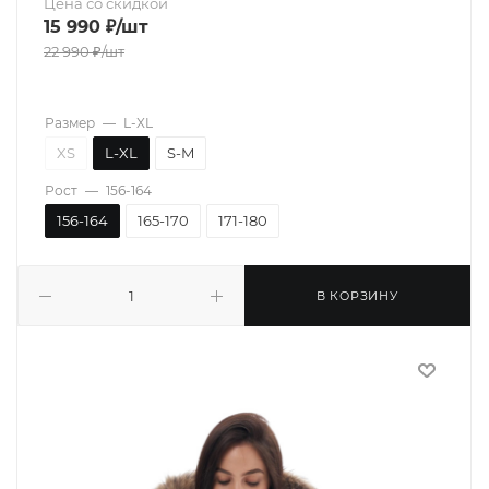
Цена со скидкой
15 990
₽
/шт
22 990
₽
/шт
Размер
—
L-XL
XS
L-XL
S-M
Рост
—
156-164
156-164
165-170
171-180
В КОРЗИНУ