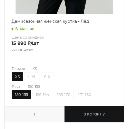
Демисезонная женская куртка - Лёд
В наличии
Цена со скидкой
15 990
₽
/шт
22 990
₽
/шт
Размер
—
XS
XS
L-XL
S-M
Рост
—
150-155
150-155
156-164
165-170
171-180
В КОРЗИНУ