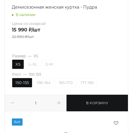
Демисезонная женская куртка - Пудра
В наличии
Цена со скидкой
15 990
₽
/шт
22 990
₽
/шт
Размер
—
XS
XS
L-XL
S-M
Рост
—
150-155
150-155
156-164
165-170
171-180
В КОРЗИНУ
Хит