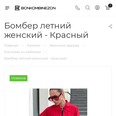
0
Бомбер летний
женский - Красный
—
—
—
Главная
Каталог
Женская одежда
—
Костюмы из нейлона
Бомбер летний женский - Красный
Новинка