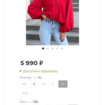
5 990
₽
Доступны к предзаказу
Размер
—
XL
XS
S
M
L
XL
XXL
Рост
—
186