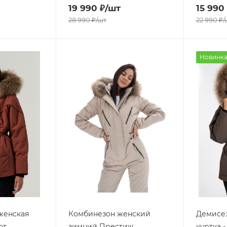
19 990
₽
/шт
15 990
28 990
₽
/шт
22 990
₽
/
Новинк
женская
Комбинезон женский
Демисез
от
зимний Престиж
куртка 