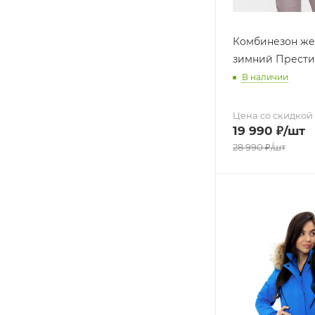
Комбинезон же
зимний Прести
В наличии
Цена со скидкой
19 990
₽
/шт
28 990
₽
/шт