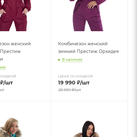
езон женский
Комбинезон женский
 Престиж
зимний Престиж Орхидея
ди
В наличии
чии
скидкой
Цена со скидкой
₽
/шт
19 990
₽
/шт
шт
28 990
₽
/шт