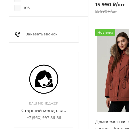
15 990
₽
/шт
186
22 990
₽
/шт
Новинка
Заказать звонок
ВАШ МЕНЕДЖЕР
Старший менеджер
+7 (960) 997-86-86
Демисезонная 
куртка - Террак