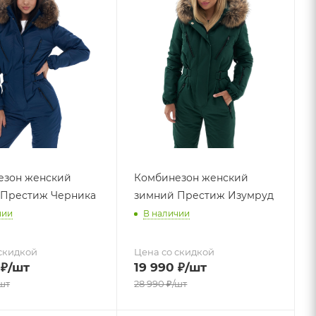
езон женский
Комбинезон женский
 Престиж Черника
зимний Престиж Изумруд
чии
В наличии
скидкой
Цена со скидкой
₽
/шт
19 990
₽
/шт
шт
28 990
₽
/шт