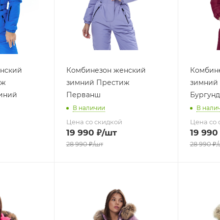
нский
Комбинезон женский
Комбин
иж
зимний Престиж
зимний
иний
Перванш
Бургун
В наличии
В нали
Цена со скидкой
Цена со 
19 990
₽
/шт
19 990
28 990
₽
/шт
28 990
₽
/