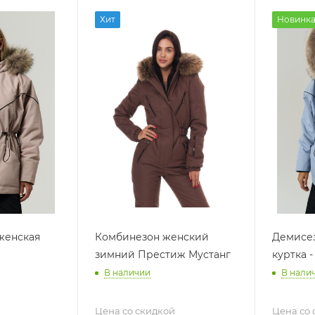
Хит
Новинк
женская
Комбинезон женский
Демисез
зимний Престиж Мустанг
куртка -
В наличии
В нали
Цена со скидкой
Цена со 