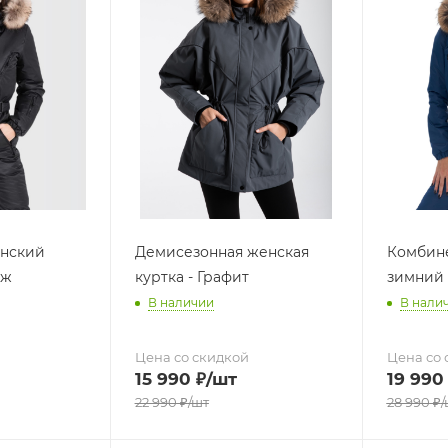
нский
Демисезонная женская
Комбин
иж
куртка - Графит
зимний
В наличии
В нали
Цена со скидкой
Цена со 
15 990
₽
/шт
19 990
22 990
₽
/шт
28 990
₽
/