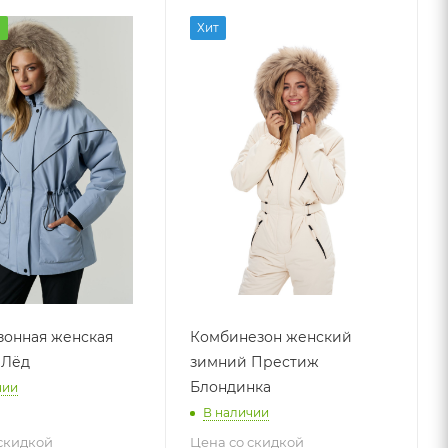
а
Хит
онная женская
Комбинезон женский
 Лёд
зимний Престиж
Блондинка
чии
В наличии
скидкой
Цена со скидкой