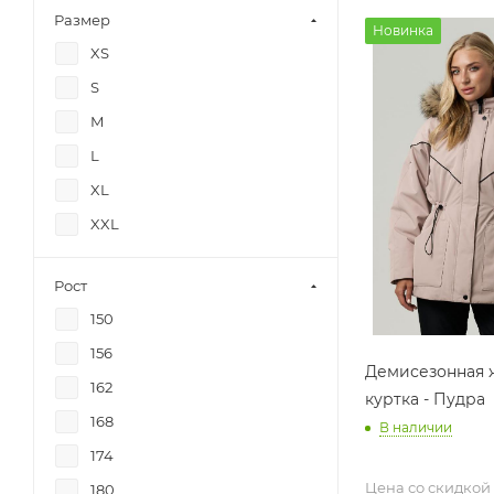
Размер
Новинка
XS
S
M
L
XL
XXL
Рост
150
156
Демисезонная 
162
куртка - Пудра
168
В наличии
174
Цена со скидкой
180