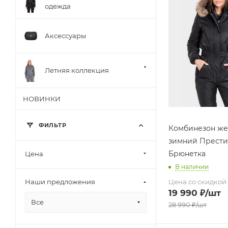
одежда
Аксессуары
Летняя коллекция
НОВИНКИ
ФИЛЬТР
Комбинезон же
зимний Прест
Брюнетка
Цена
В наличии
Цена со скидкой
Наши предложения
19 990
₽
/шт
Все
28 990
₽
/шт