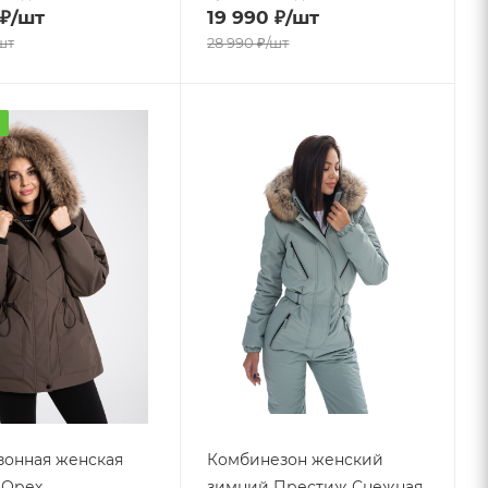
₽
/шт
19 990
₽
/шт
шт
28 990
₽
/шт
а
онная женская
Комбинезон женский
- Орех
зимний Престиж Снежная