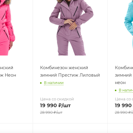
нский
Комбинезон женский
Комбин
ж Неон
зимний Престиж Лиловый
зимний 
неон
В наличии
В нали
Цена со скидкой
Цена со 
19 990
₽
/шт
19 990
28 990
₽
/шт
28 990
₽
/