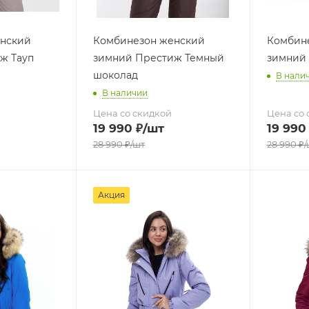
нский
Комбинезон женский
Комбин
ж Тауп
зимний Престиж Темный
зимний
шоколад
В нали
В наличии
Цена со скидкой
Цена со 
19 990
₽
/шт
19 990
28 990
₽
/шт
28 990
₽
/
Акция