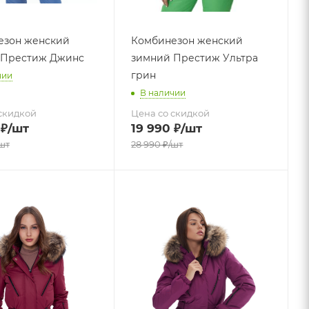
езон женский
Комбинезон женский
 Престиж Джинс
зимний Престиж Ультра
грин
чии
В наличии
скидкой
Цена со скидкой
₽
/шт
19 990
₽
/шт
шт
28 990
₽
/шт