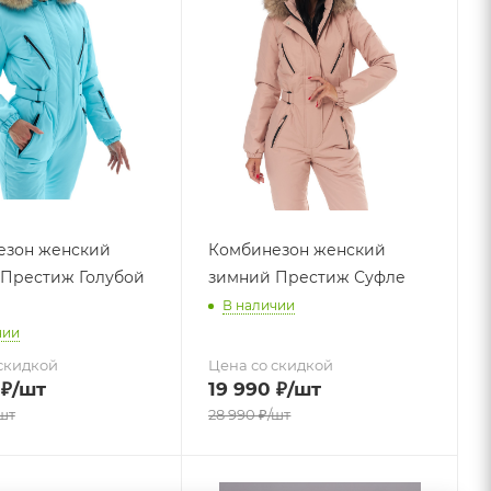
езон женский
Комбинезон женский
Престиж Голубой
зимний Престиж Суфле
В наличии
чии
скидкой
Цена со скидкой
₽
/шт
19 990
₽
/шт
шт
28 990
₽
/шт