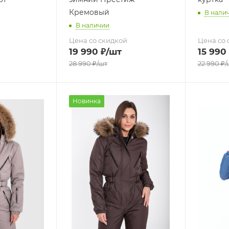
Кремовый
В нали
В наличии
Цена со скидкой
Цена со 
19 990
₽
/шт
15 990
28 990
₽
/шт
22 990
₽
/
Новинка