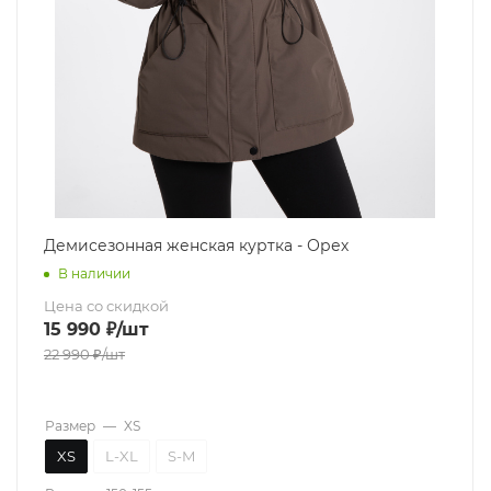
Демисезонная женская куртка - Орех
В наличии
Цена со скидкой
15 990
₽
/шт
22 990
₽
/шт
Размер
—
XS
XS
L-XL
S-M