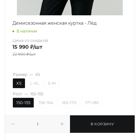
Демисезонная женская куртка - Лёд
В наличии
Цена со скидкой
15 990
₽
/шт
22 990
₽
/шт
Размер
—
XS
XS
L-XL
S-M
Рост
—
150-155
150-155
156-164
165-170
171-180
В КОРЗИНУ