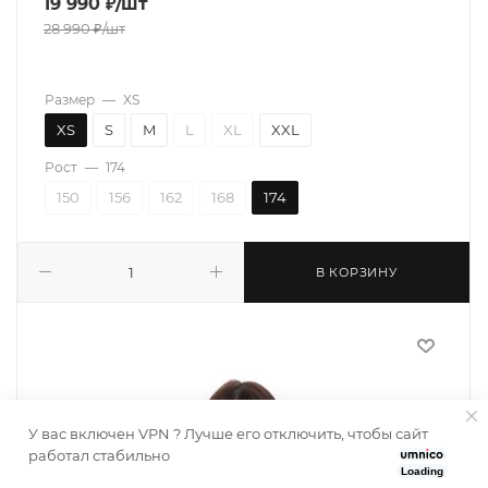
19 990
₽
/шт
28 990
₽
/шт
Размер
—
XS
XS
S
M
L
XL
XXL
Рост
—
174
150
156
162
168
174
В КОРЗИНУ
У вас включен VPN ? Лучше его отключить, чтобы сайт
работал стабильно
Loading