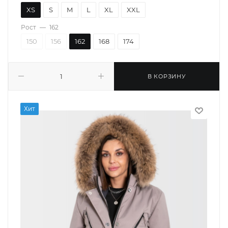
XS
S
M
L
XL
XXL
Рост
—
162
150
156
162
168
174
В КОРЗИНУ
Хит