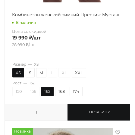
Комбинезон женский зимний Престиж Мустанг
В наличии
Цена со скидкой
19 990
₽
/шт
28 990
₽
/шт
Размер
—
XS
XS
S
M
L
XL
XXL
Рост
—
162
150
156
162
168
174
В КОРЗИНУ
Новинка