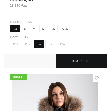
28 990
₽
/шт
Размер
—
XS
XS
S
M
L
XL
XXL
Рост
—
162
150
156
162
168
174
В КОРЗИНУ
Новинка