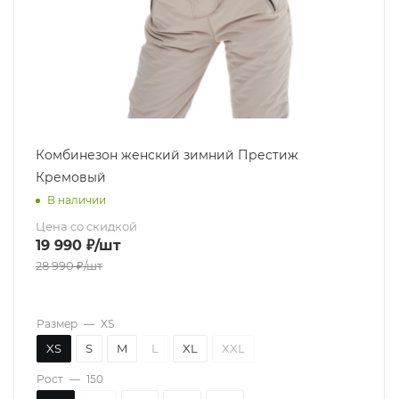
Комбинезон женский зимний Престиж
Кремовый
В наличии
Цена со скидкой
19 990
₽
/шт
28 990
₽
/шт
Размер
—
XS
XS
S
M
L
XL
XXL
Рост
—
150