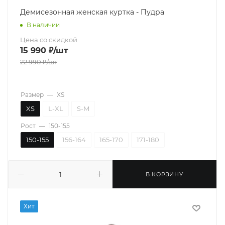
Демисезонная женская куртка - Пудра
В наличии
Цена со скидкой
15 990
₽
/шт
22 990
₽
/шт
Размер
—
XS
XS
L-XL
S-M
Рост
—
150-155
150-155
156-164
165-170
171-180
В КОРЗИНУ
Хит