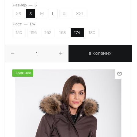
Размер
—
S
XS
S
M
L
XL
XXL
Рост
—
174
150
156
162
168
174
180
В КОРЗИНУ
Новинка