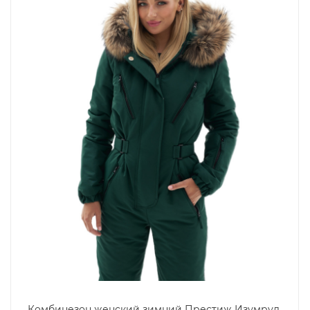
Комбинезон женский зимний Престиж Изумруд