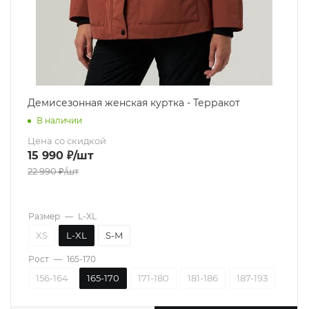
Демисезонная женская куртка - Терракот
В наличии
Цена со скидкой
15 990
₽
/шт
22 990
₽
/шт
Размер
—
L-XL
XS
L-XL
S-M
Рост
—
165-170
156-164
165-170
171-180
181-186
187-193