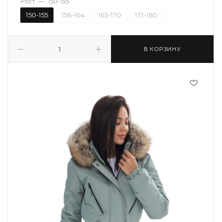
Рост
—
150-155
150-155
156-164
165-170
171-180
В КОРЗИНУ