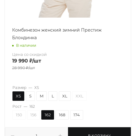
Комбинезон женский зимний Престиж
Блондинка
В наличии
Цена со скидкой
19 990
₽
/шт
28 990
₽
/шт
Размер
—
XS
XS
S
M
L
XL
XXL
Рост
—
162
150
156
162
168
174
В КОРЗИНУ