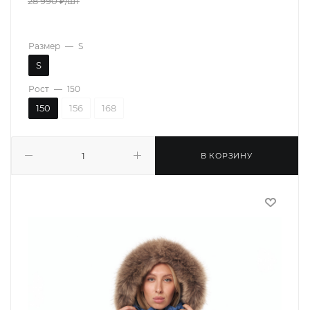
28 990
₽
/шт
Размер
—
S
S
Рост
—
150
150
156
168
В КОРЗИНУ