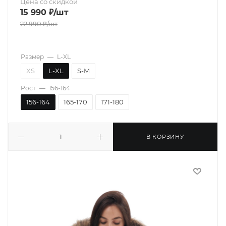
Цена со скидкой
15 990
₽
/шт
22 990
₽
/шт
Размер
—
L-XL
XS
L-XL
S-M
Рост
—
156-164
156-164
165-170
171-180
В КОРЗИНУ