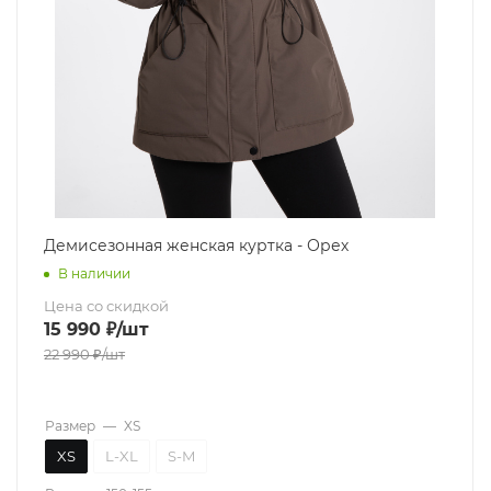
Демисезонная женская куртка - Орех
В наличии
Цена со скидкой
15 990
₽
/шт
22 990
₽
/шт
Размер
—
XS
XS
L-XL
S-M