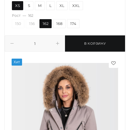
XS
S
M
L
XL
XXL
Рост
—
162
150
156
162
168
174
В КОРЗИНУ
Хит