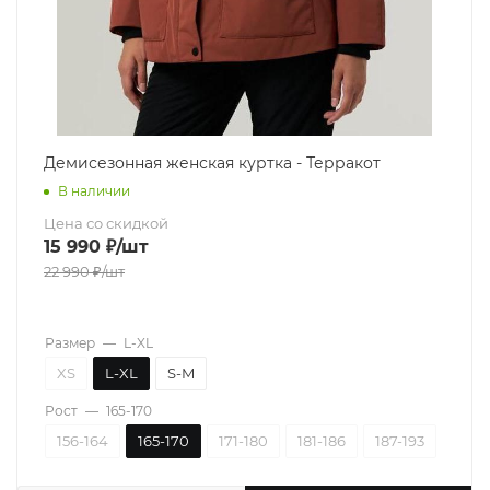
Демисезонная женская куртка - Терракот
В наличии
Цена со скидкой
15 990
₽
/шт
22 990
₽
/шт
Размер
—
L-XL
XS
L-XL
S-M
Рост
—
165-170
156-164
165-170
171-180
181-186
187-193