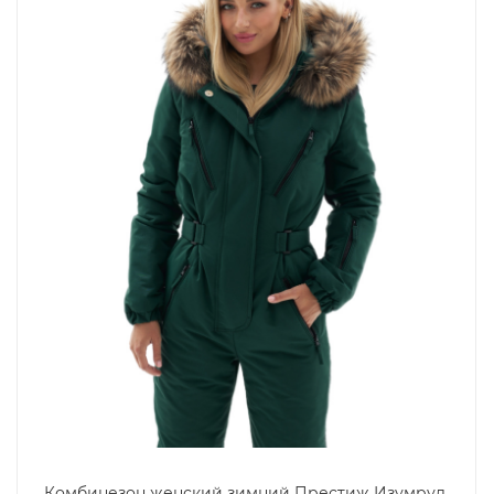
Комбинезон женский зимний Престиж Изумруд