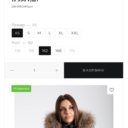
28 990
₽
/шт
Размер
—
XS
XS
S
M
L
XL
XXL
Рост
—
162
150
156
162
168
174
В КОРЗИНУ
Новинка