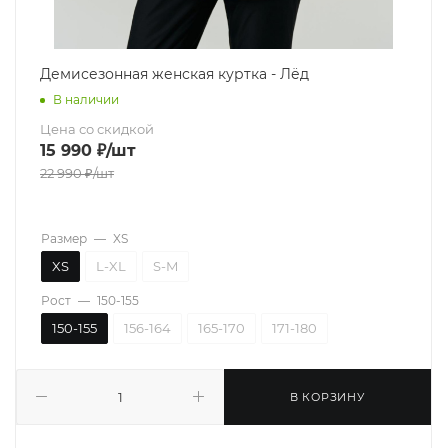
Демисезонная женская куртка - Лёд
В наличии
Цена со скидкой
15 990
₽
/шт
22 990
₽
/шт
Размер
—
XS
XS
L-XL
S-M
Рост
—
150-155
150-155
156-164
165-170
171-180
В КОРЗИНУ