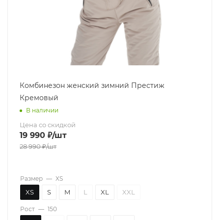
Комбинезон женский зимний Престиж
Кремовый
В наличии
Цена со скидкой
19 990
₽
/шт
28 990
₽
/шт
Размер
—
XS
XS
S
M
L
XL
XXL
Рост
—
150