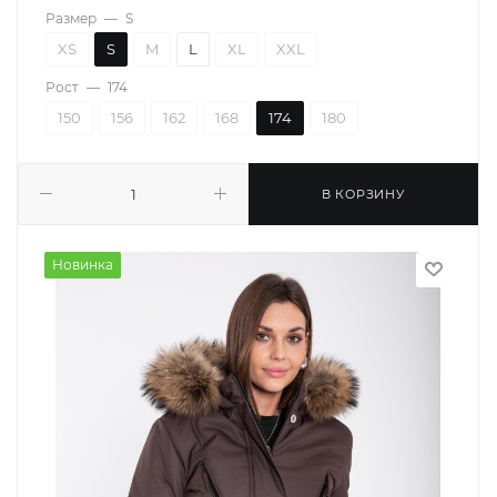
Размер
—
S
XS
S
M
L
XL
XXL
Рост
—
174
150
156
162
168
174
180
В КОРЗИНУ
Новинка