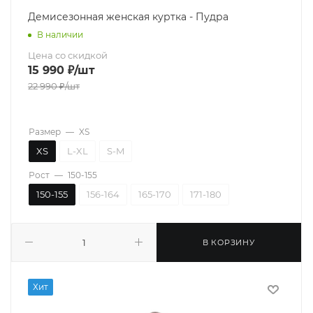
Демисезонная женская куртка - Пудра
В наличии
Цена со скидкой
15 990
₽
/шт
22 990
₽
/шт
Размер
—
XS
XS
L-XL
S-M
Рост
—
150-155
150-155
156-164
165-170
171-180
В КОРЗИНУ
Хит