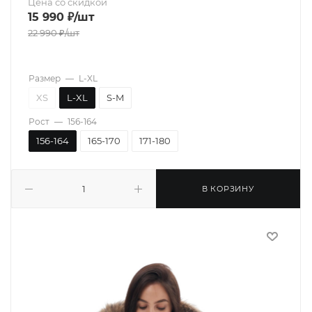
Цена со скидкой
15 990
₽
/шт
22 990
₽
/шт
Размер
—
L-XL
XS
L-XL
S-M
Рост
—
156-164
156-164
165-170
171-180
В КОРЗИНУ