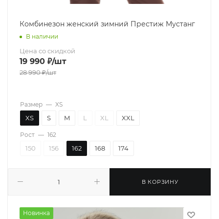
Комбинезон женский зимний Престиж Мустанг
В наличии
Цена со скидкой
19 990
₽
/шт
28 990
₽
/шт
Размер
—
XS
XS
S
M
L
XL
XXL
Рост
—
162
150
156
162
168
174
В КОРЗИНУ
Новинка