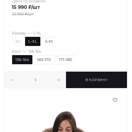
Цена со скидкой
15 990
₽
/шт
22 990
₽
/шт
Размер
—
L-XL
XS
L-XL
S-M
Рост
—
156-164
156-164
165-170
171-180
В КОРЗИНУ