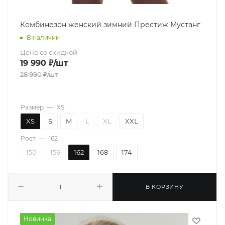
Комбинезон женский зимний Престиж Мустанг
В наличии
Цена со скидкой
19 990
₽
/шт
28 990
₽
/шт
Размер
—
XS
XS
S
M
L
XL
XXL
Рост
—
162
150
156
162
168
174
В КОРЗИНУ
Новинка