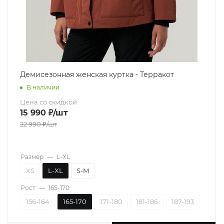
Демисезонная женская куртка - Терракот
В наличии
Цена со скидкой
15 990
₽
/шт
22 990
₽
/шт
Размер
—
L-XL
XS
L-XL
S-M
Рост
—
165-170
156-164
165-170
171-180
181-186
187-193