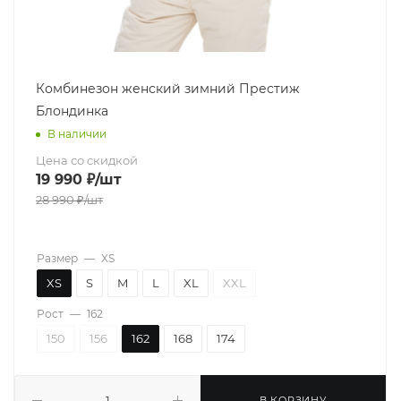
Комбинезон женский зимний Престиж
Блондинка
В наличии
Цена со скидкой
19 990
₽
/шт
28 990
₽
/шт
Размер
—
XS
XS
S
M
L
XL
XXL
Рост
—
162
150
156
162
168
174
В КОРЗИНУ