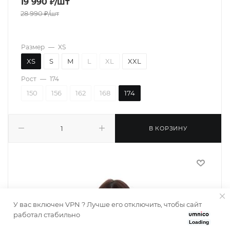
19 990
₽
/шт
28 990
₽
/шт
Размер
—
XS
XS
S
M
L
XL
XXL
Рост
—
174
150
156
162
168
174
В КОРЗИНУ
У вас включен VPN ? Лучше его отключить, чтобы сайт
работал стабильно
Loading