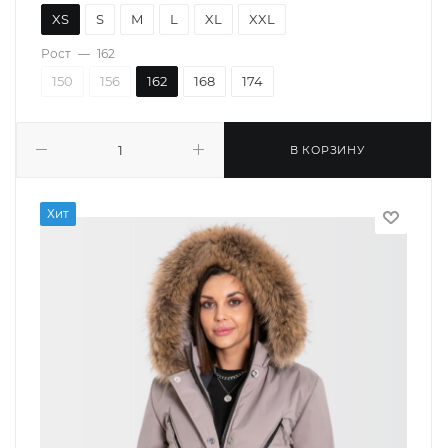
XS
S
M
L
XL
XXL
Рост
—
162
150
156
162
168
174
В КОРЗИНУ
Хит