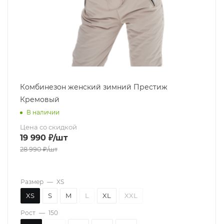
Комбинезон женский зимний Престиж
Кремовый
В наличии
Цена со скидкой
19 990
₽
/шт
28 990
₽
/шт
Размер
—
XS
XS
S
M
L
XL
XXL
Рост
—
150