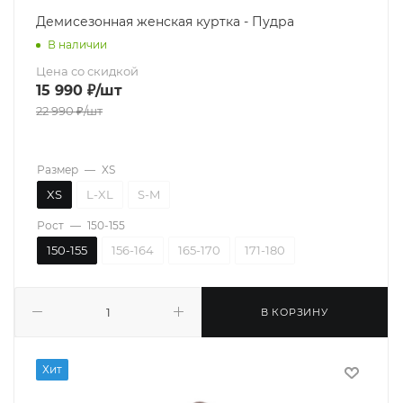
Демисезонная женская куртка - Пудра
В наличии
Цена со скидкой
15 990
₽
/шт
22 990
₽
/шт
Размер
—
XS
XS
L-XL
S-M
Рост
—
150-155
150-155
156-164
165-170
171-180
В КОРЗИНУ
Хит