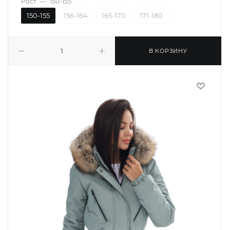
Рост
—
150-155
150-155
156-164
165-170
171-180
В КОРЗИНУ