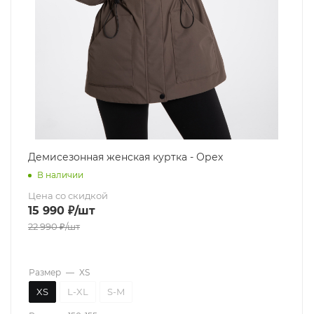
Демисезонная женская куртка - Орех
В наличии
Цена со скидкой
15 990
₽
/шт
22 990
₽
/шт
Размер
—
XS
XS
L-XL
S-M