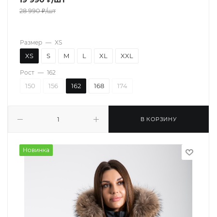
28 990
₽
/шт
Размер
—
XS
XS
S
M
L
XL
XXL
Рост
—
162
150
156
162
168
174
В КОРЗИНУ
Новинка