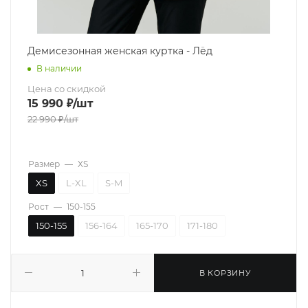
Демисезонная женская куртка - Лёд
В наличии
Цена со скидкой
15 990
₽
/шт
22 990
₽
/шт
Размер
—
XS
XS
L-XL
S-M
Рост
—
150-155
150-155
156-164
165-170
171-180
В КОРЗИНУ