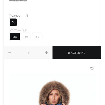
28 990
₽
/шт
Размер
—
S
S
Рост
—
150
150
156
168
В КОРЗИНУ