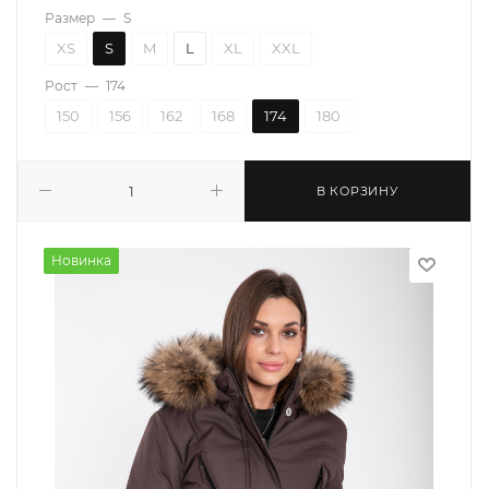
Размер
—
S
XS
S
M
L
XL
XXL
Рост
—
174
150
156
162
168
174
180
В КОРЗИНУ
Новинка