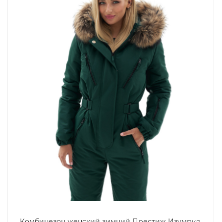
Комбинезон женский зимний Престиж Изумруд