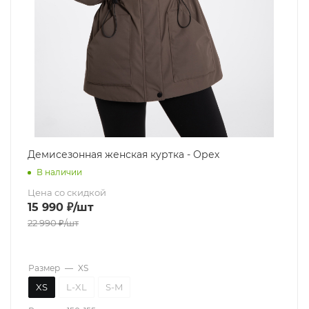
Демисезонная женская куртка - Орех
В наличии
Цена со скидкой
15 990
₽
/шт
22 990
₽
/шт
Размер
—
XS
XS
L-XL
S-M