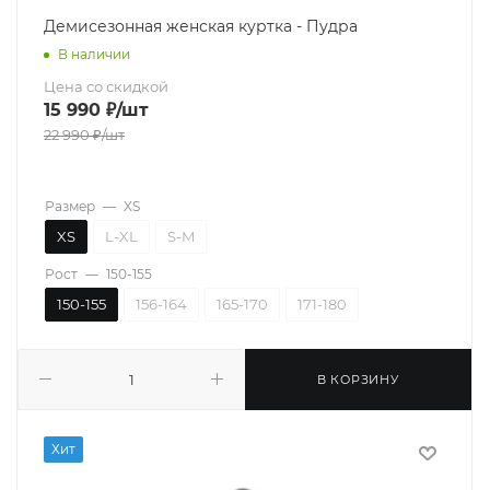
Демисезонная женская куртка - Пудра
В наличии
Цена со скидкой
15 990
₽
/шт
22 990
₽
/шт
Размер
—
XS
XS
L-XL
S-M
Рост
—
150-155
150-155
156-164
165-170
171-180
В КОРЗИНУ
Хит