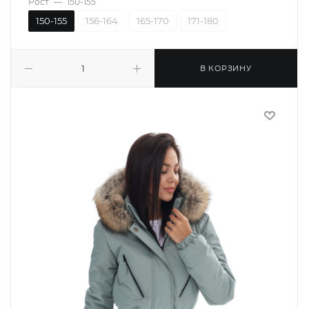
Рост
—
150-155
150-155
156-164
165-170
171-180
В КОРЗИНУ