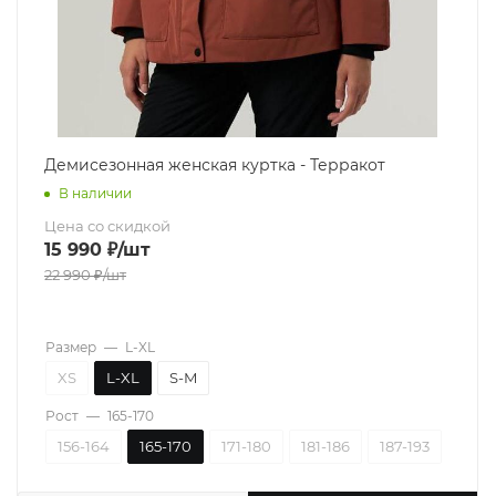
Демисезонная женская куртка - Терракот
В наличии
Цена со скидкой
15 990
₽
/шт
22 990
₽
/шт
Размер
—
L-XL
XS
L-XL
S-M
Рост
—
165-170
156-164
165-170
171-180
181-186
187-193