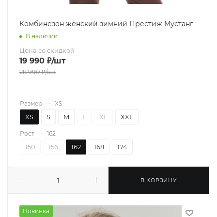
Комбинезон женский зимний Престиж Мустанг
В наличии
Цена со скидкой
19 990
₽
/шт
28 990
₽
/шт
Размер
—
XS
XS
S
M
L
XL
XXL
Рост
—
162
150
156
162
168
174
В КОРЗИНУ
Новинка