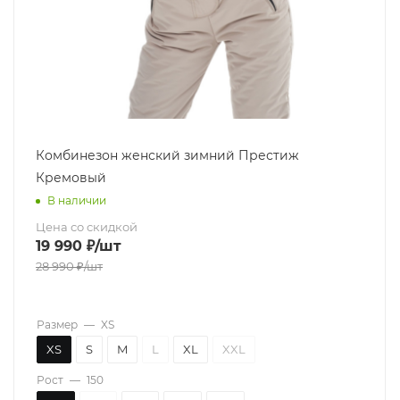
Комбинезон женский зимний Престиж
Кремовый
В наличии
Цена со скидкой
19 990
₽
/шт
28 990
₽
/шт
Размер
—
XS
XS
S
M
L
XL
XXL
Рост
—
150