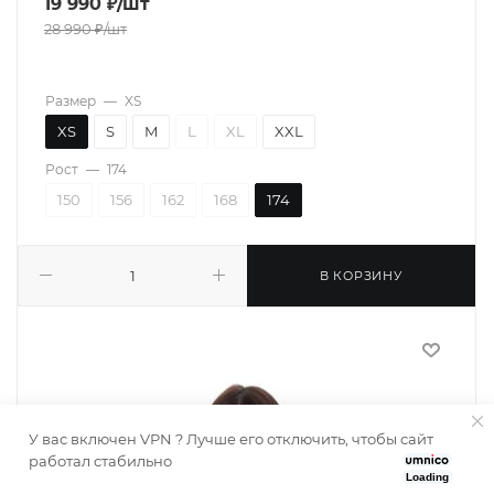
19 990
₽
/шт
28 990
₽
/шт
Размер
—
XS
XS
S
M
L
XL
XXL
Рост
—
174
150
156
162
168
174
В КОРЗИНУ
У вас включен VPN ? Лучше его отключить, чтобы сайт
работал стабильно
Loading