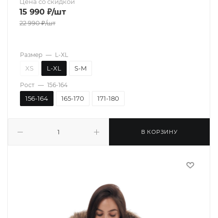
Цена со скидкой
15 990
₽
/шт
22 990
₽
/шт
Размер
—
L-XL
XS
L-XL
S-M
Рост
—
156-164
156-164
165-170
171-180
В КОРЗИНУ