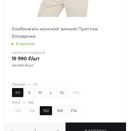
Комбинезон женский зимний Престиж
Блондинка
В наличии
Цена со скидкой
19 990
₽
/шт
28 990
₽
/шт
Размер
—
XS
XS
S
M
L
XL
XXL
Рост
—
162
150
156
162
168
174
В КОРЗИНУ