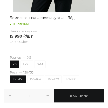
Демисезонная женская куртка - Лёд
В наличии
Цена со скидкой
15 990
₽
/шт
22 990
₽
/шт
Размер
—
XS
XS
L-XL
S-M
Рост
—
150-155
150-155
156-164
165-170
171-180
В КОРЗИНУ