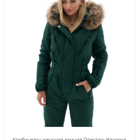
Комбинезон женский зимний Престиж Изумруд