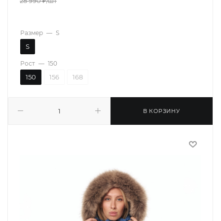
28 990
₽
/шт
Размер
—
S
S
Рост
—
150
150
156
168
В КОРЗИНУ