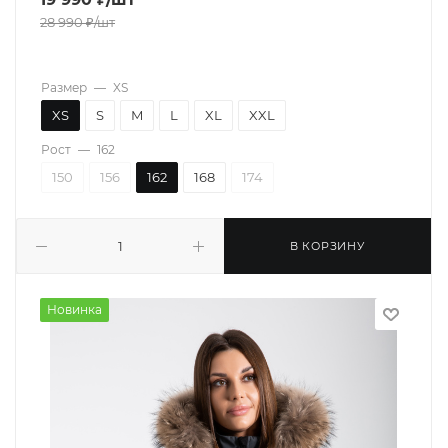
28 990
₽
/шт
Размер
—
XS
XS
S
M
L
XL
XXL
Рост
—
162
150
156
162
168
174
В КОРЗИНУ
Новинка