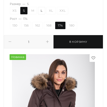
Размер
—
S
XS
S
M
L
XL
XXL
Рост
—
174
150
156
162
168
174
180
В КОРЗИНУ
Новинка