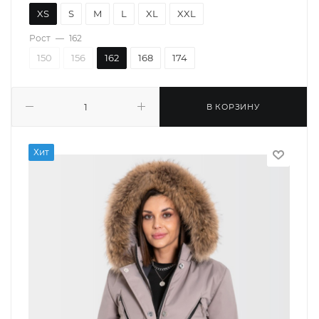
XS
S
M
L
XL
XXL
Рост
—
162
150
156
162
168
174
В КОРЗИНУ
Хит