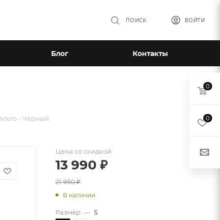
ПОИСК
ВОЙТИ
Блог
Контакты
0
альто - Чёрный
0
Цена со скидкой
13 990
₽
21 990
₽
В наличии
Размер
—
S