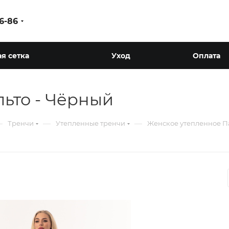
86-86
я сетка
Уход
Оплата
ьто - Чёрный
—
—
—
Тренчи
Утепленные тренчи
Женское утепленное П