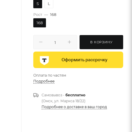
S
L
Рост
—
168
168
В КОРЗИНУ
Оформить рассрочку
Оплата по частям
Подробнее
Самовывоз -
бесплатно
(Омск, ул. Маркса 18/22)
Подробнее о доставке в ваш город