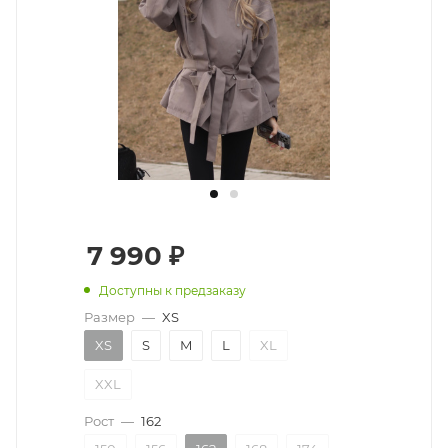
7 990
₽
Доступны к предзаказу
Размер
—
XS
XS
S
M
L
XL
XXL
Рост
—
162