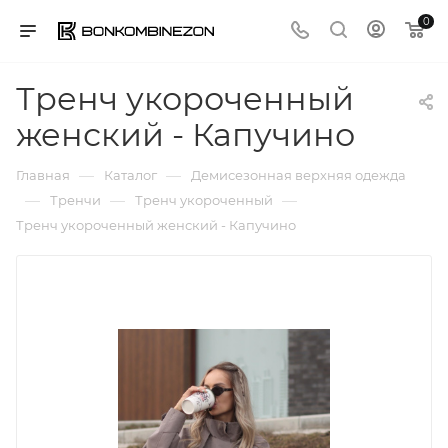
0
Тренч укороченный
женский - Капучино
—
—
Главная
Каталог
Демисезонная верхняя одежда
—
—
—
Тренчи
Тренч укороченный
Тренч укороченный женский - Капучино