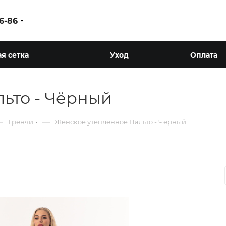
86-86
я сетка
Уход
Оплата
ьто - Чёрный
—
—
Тренчи
Женское утепленное Пальто - Чёрный