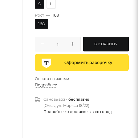
S
L
Рост
—
168
168
В КОРЗИНУ
Оформить рассрочку
Оплата по частям
Подробнее
Самовывоз -
бесплатно
(Омск, ул. Маркса 18/22)
Подробнее о доставке в ваш город