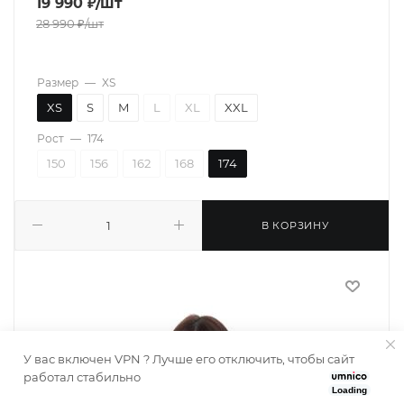
19 990
₽
/шт
28 990
₽
/шт
Размер
—
XS
XS
S
M
L
XL
XXL
Рост
—
174
150
156
162
168
174
В КОРЗИНУ
У вас включен VPN ? Лучше его отключить, чтобы сайт
работал стабильно
Loading