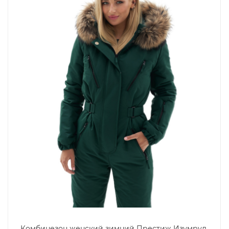
Комбинезон женский зимний Престиж Изумруд