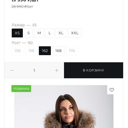
28 990
₽
/шт
Размер
—
XS
XS
S
M
L
XL
XXL
Рост
—
162
150
156
162
168
174
В КОРЗИНУ
Новинка