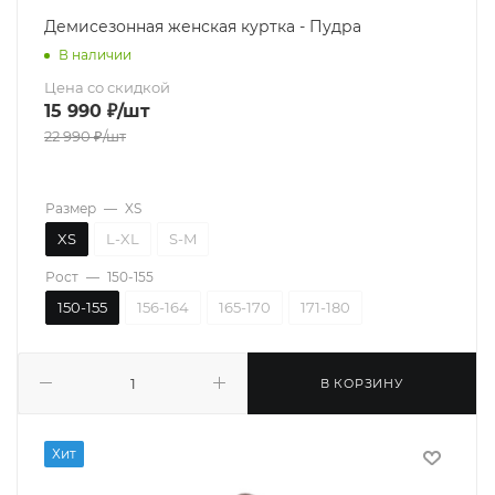
Демисезонная женская куртка - Пудра
В наличии
Цена со скидкой
15 990
₽
/шт
22 990
₽
/шт
Размер
—
XS
XS
L-XL
S-M
Рост
—
150-155
150-155
156-164
165-170
171-180
В КОРЗИНУ
Хит