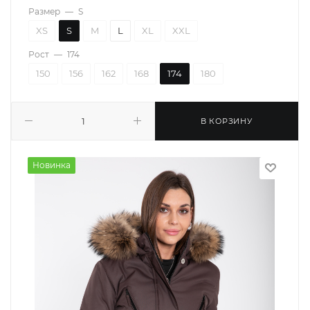
Размер
—
S
XS
S
M
L
XL
XXL
Рост
—
174
150
156
162
168
174
180
В КОРЗИНУ
Новинка