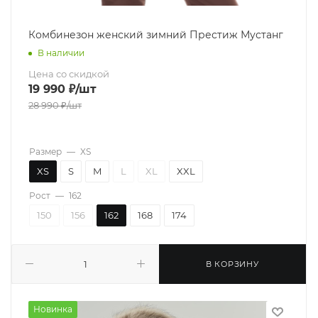
Комбинезон женский зимний Престиж Мустанг
В наличии
Цена со скидкой
19 990
₽
/шт
28 990
₽
/шт
Размер
—
XS
XS
S
M
L
XL
XXL
Рост
—
162
150
156
162
168
174
В КОРЗИНУ
Новинка