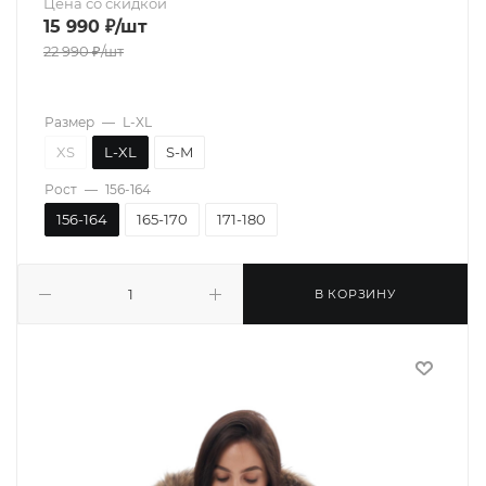
Цена со скидкой
15 990
₽
/шт
22 990
₽
/шт
Размер
—
L-XL
XS
L-XL
S-M
Рост
—
156-164
156-164
165-170
171-180
В КОРЗИНУ