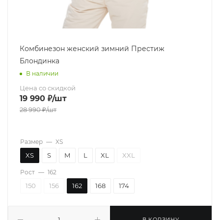
Комбинезон женский зимний Престиж
Блондинка
В наличии
Цена со скидкой
19 990
₽
/шт
28 990
₽
/шт
Размер
—
XS
XS
S
M
L
XL
XXL
Рост
—
162
150
156
162
168
174
В КОРЗИНУ