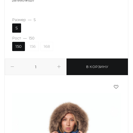
28 990
₽
/шт
Размер
—
S
S
Рост
—
150
150
156
168
В КОРЗИНУ