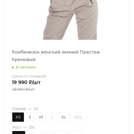
Комбинезон женский зимний Престиж
Кремовый
В наличии
Цена со скидкой
19 990
₽
/шт
28 990
₽
/шт
Размер
—
XS
XS
S
M
L
XL
XXL
Рост
—
150