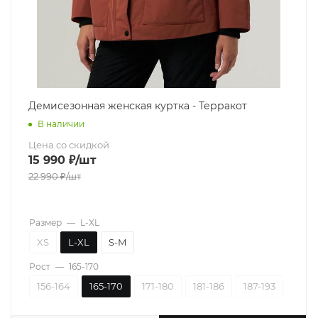
Демисезонная женская куртка - Терракот
В наличии
Цена со скидкой
15 990
₽
/шт
22 990
₽
/шт
Размер
—
L-XL
XS
L-XL
S-M
Рост
—
165-170
156-164
165-170
171-180
181-186
187-193