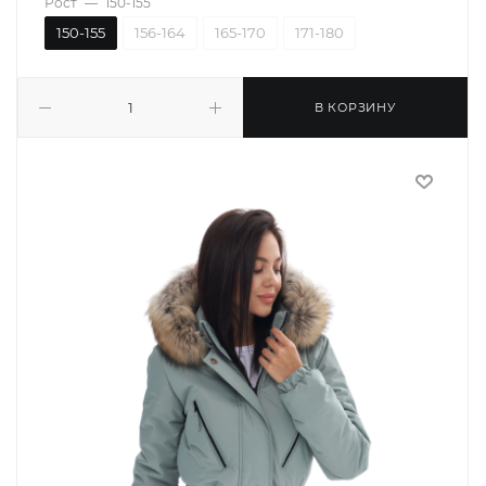
Рост
—
150-155
150-155
156-164
165-170
171-180
В КОРЗИНУ