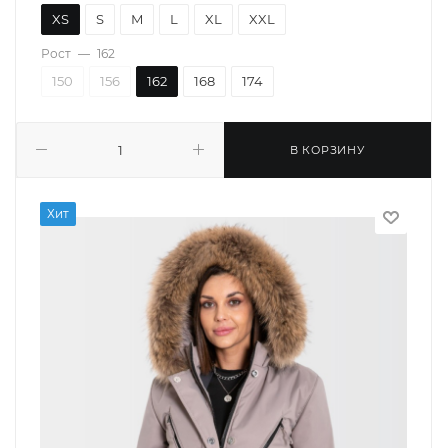
XS
S
M
L
XL
XXL
Рост
—
162
150
156
162
168
174
В КОРЗИНУ
Хит