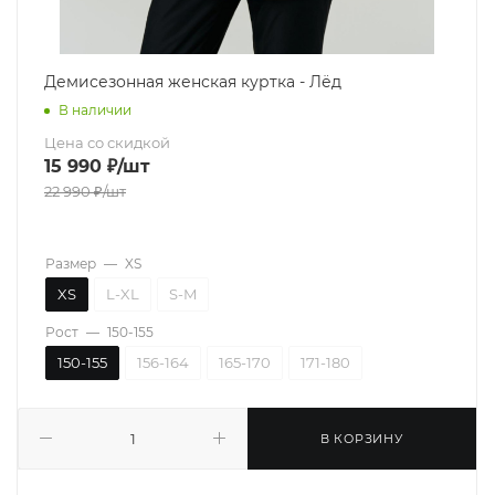
Демисезонная женская куртка - Лёд
В наличии
Цена со скидкой
15 990
₽
/шт
22 990
₽
/шт
Размер
—
XS
XS
L-XL
S-M
Рост
—
150-155
150-155
156-164
165-170
171-180
В КОРЗИНУ