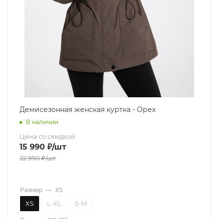
Демисезонная женская куртка - Орех
В наличии
Цена со скидкой
15 990
₽
/шт
22 990
₽
/шт
Размер
—
XS
XS
L-XL
S-M