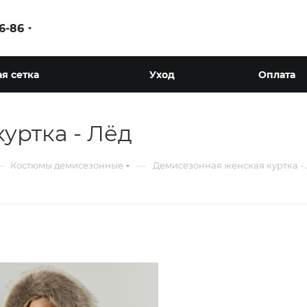
86-86
я сетка
Уход
Оплата
уртка - Лёд
—
—
Костюмы демисезонные
Демисезонная женская куртка -