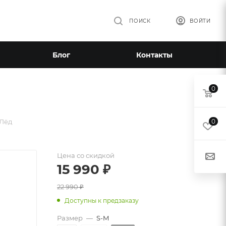
ПОИСК
ВОЙТИ
Блог
Контакты
0
 Лёд
0
Цена со скидкой
15 990
₽
22 990
₽
Доступны к предзаказу
Размер
—
S-M