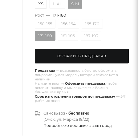
XS
L-XL
S-M
Рост
—
171-180
150-155
156-164
165-170
171-180
181-186
187-193
ОФОРМИТЬ ПРЕДЗАКАЗ
Предзаказ
— возможность быстро оформить
понравившуюся модель, которой сейчас нет в
наличии.
Нажмите кнопку
Оформить предзаказ
, чтобы
оставить заявку и мы свяжемся с Вами в
ближайшее время.
Срок изготовления товаров по предзаказу
— 5-7
рабочих дней.
Самовывоз -
бесплатно
(Омск, ул. Маркса 18/22)
Подробнее о доставке в ваш город