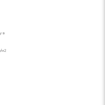
у в
р/м2