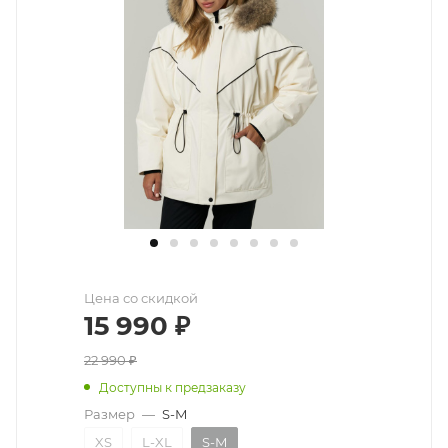
Цена со скидкой
15 990
₽
22 990
₽
Доступны к предзаказу
Размер
—
S-M
XS
L-XL
S-M