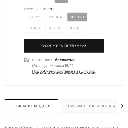
Рост
—
165-170
150-155
156-164
165-170
171-180
181-186
187-193
ОФОРМИТЬ ПРЕДЗАКАЗ
Самовывоз -
бесплатно
(Омск, ул. Маркса 18/22)
Подробнее о доставке в ваш город
ОПИСАНИЕ МОДЕЛИ
ОФОРМЛЕНИЕ И ОПЛАТА ЗАКА
Куртка Oversize с натуральным мехом создана для