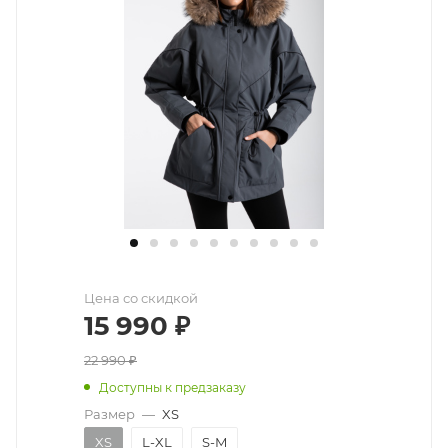
Цена со скидкой
15 990
₽
22 990
₽
Доступны к предзаказу
Размер
—
XS
XS
L-XL
S-M